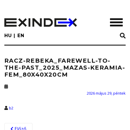
Skip
to
main
TOGGL
content
HU
EN
RACZ-REBEKA_FAREWELL-TO-
THE-PAST_2025_MAZAS-KERAMIA-
FEM_80X40X20CM
2026 május 29, péntek
b2
Előző