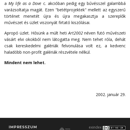
a
My life as a Dove
c. akcióban pedig egy bűvésszel galambbá
varázsoltatja magát. Ezen "betétprojektek" mellett az egyszerű
történet menetét újra és újra megakasztja a szereplők
művészet és üzlet viszonyát firtató kiszólásai.
Apropó üzlet. Hősünk a múlt heti
Art2002
néven futó művészeti
vásárt elvi okokból nem látogatta meg. Nem tehet róla, dehát
csak kereskedelmi galériák felvonulása volt ez, a kedvenc
haladóbb non-profit galériák részvétele nélkül.
Mindent nem lehet.
2002. január 29.
IMPRESSZUM
exindex