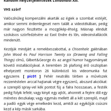
Random helyzetjelentések Londonból XIII
.
VHS szörf
Valószínűleg kompenzálni akarták az égiek a szombat estéjét,
amikor semmi érdemlegeset nem talált a videotékában, pedig
már nagyon feszítette a mozgókép-éhség. Másnap elindult
szokásos szörfedzésére az East Endre és lőn, videoinstallációk
mindenütt.
Kezdjük mindjárt a remekbeszabottal, a
Chisenhale
galériában
John Wood
és
Paul Harrison Twenty six (Drawing and Falling
Things)
című, Gilbert&George és az angol humor hagyományait
követő installációjával. A teremben 26 plafonig érő oszlopban
elhelyezett monitoron 26 különböző kis videomunka fut
egyszerre.
[
pic01
]
Fehér neutrális térben a művészek
rezzenéstelen arccal hajtanak végre egyszerű, abszurd akciókat:
a szereplő spray-vel kék pontot fúj a falra hosszasan, a festék
pedig folyik lefelé; vagy kinyit egy ajtót, ahonnét a fejére dől egy
méretes deszkalap; vagy egymás mellett áll a két szereplő, majd
a padló egyik vége emelkedni kezd, amitől az egyikőjük csúszni
kezd a kép másik sarkába.