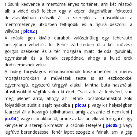
Hősünk kedvence a mentőmellényes történet, ami két részből
áll: a videó első felében egy a képen diagonálban fektetett
deszkavályúban csúszik át a szereplő, a másodikban a
mentőmellénye útközben felfújódik és a figura beszorul a
vályúba.
[
pic02
]
A másik igen kiváló darabot valószínűleg egy teherautó
belsejében vehették fel. Fehér zárt térben ül a két művész
görgős székeken és a tér mozgása miatt ide-oda gurulnak,
egymásnak és a falnak csapódnak, ahogy a külső erők
dodzsemeznek velük.
A hideg tárgyilagos előadásmódnak köszönhetően a merev
mozgássorokban a művészek teste is az eszközökkel
egyenrangú, egyszerű tárggyá alakul. Mintha buta használati
utasításokból vágták volna ki őket. Csak a leltár kedvéért, van
még jelenet arról, ahogy az illetőnk locsolókannákból zöld
folyadékot zúdít a saját nyakába
[
pic03
]
; vagy kis helyiségben
faarccal áll a kavargó tollviharban, amíg az szinte el nem lepi
[
pic04
]
; vagy csónakban ül, ámde az lassan elkezd forogni és így
kénytelen a szereplő kimászni a csónak tetejére
[
pic05
]
; vagy
légfúvó berendezéssel fehér lapot szögez a falnak, ami a gép