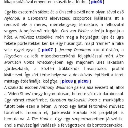
kikapcsolásával ernyedten csúszik le a földre.
[
pic06
]
Egy kis csatornán siklott át a Chisenhale-től nem olyan távol eső
Nylon
ba, a
Geometers
elnevezésű csoportos kiállításra. Itt a
rendező elv a mérés, mértékegység témaköre, a felhozatal
vegyes. A bejáratnál mindjárt
Carl von Weiler
videója fogadja a
hőst. A művész ütésekkel méri meg a helyiséget: újra és újra
fekete porfestékkel ken be egy husángot, majd "rámér" a falra
vele egyet-egyet
[
pic07
]
.
Jeremy Deadman
irodai óráján, a
Flayed
-en az időt másodpercenkénti feljajdulással méri.
Alex
Morrison Home Wrecker
-jében egy majdnem üres lakásban
gördeszkázik, a köztéri trükkökhöz hasonlóakat próbál
kivitelezni. Így zárt térbe helyezve a deszkázás léptékeit a teret
mintegy átdefiniálja, kitágítja.
[
pic08
][
pic09
]
A szakadó esőben
Anthony Wilkinson
galérájába evezett át, ahol
a ‘Video Show’ megy folyamatosan, hetente változó darabokkal.
Egy német rövidfilmbe,
Christian Jankowski: Rosa
c. munkájába
futott bele ezen a héten. A mozi egy fiatal feltörekvő művész
történetét mondja el, Jankowski korábbi két projektjét is
bemutatva. A
The Hunt
c. ügy egy szupermarketben játszódik,
ahol a művész íjjal vadászik a felvágottakra és bontottcsirkékre,