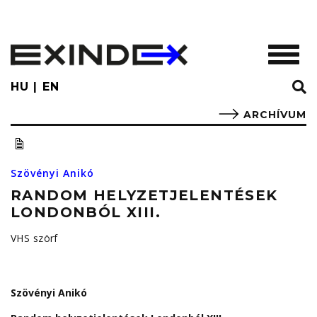
Skip
to
main
TOGGL
content
HU
EN
ARCHÍVUM
Szövényi Anikó
RANDOM HELYZETJELENTÉSEK
LONDONBÓL XIII.
VHS szörf
Szövényi Anikó