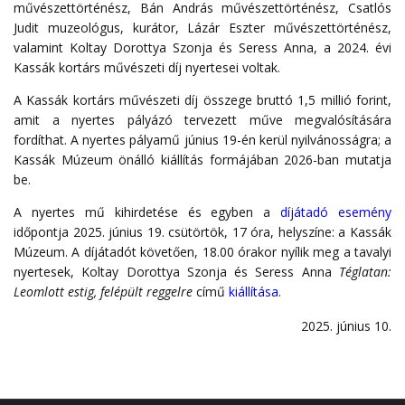
művészettörténész, Bán András művészettörténész, Csatlós
Judit muzeológus, kurátor, Lázár Eszter művészettörténész,
valamint Koltay Dorottya Szonja és Seress Anna, a 2024. évi
Kassák kortárs művészeti díj nyertesei voltak.
A Kassák kortárs művészeti díj összege bruttó 1,5 millió forint,
amit a nyertes pályázó tervezett műve megvalósítására
fordíthat. A nyertes pályamű június 19-én kerül nyilvánosságra; a
Kassák Múzeum önálló kiállítás formájában 2026-ban mutatja
be.
A nyertes mű kihirdetése és egyben a
díjátadó esemény
időpontja 2025. június 19. csütörtök, 17 óra, helyszíne: a Kassák
Múzeum. A díjátadót követően, 18.00 órakor nyílik meg a tavalyi
nyertesek, Koltay Dorottya Szonja és Seress Anna
Téglatan:
Leomlott estig, felépült reggelre
című
kiállítása
.
2025. június 10.