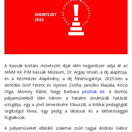
A Kassák kortárs művészeti díjat idén negyedszer adja át az
MNM KK PIM Kassák Múzeum, Dr. Argay István, a díj alapítója,
és a Rechnitzer Alapítvány, a díj főtámogatója. 2025-ben a
döntőbe Gróf Ferenc és Gyenes Zsófia, Januško Klaudia, Kocsi
Olga, Monory Ráhel, Nagy Barbara
jutottak be
. A döntős
pályaművekből idén három a hatalmi struktúrák hatását
vizsgálja, egy a jövő tervezésére fókuszál, a kritikai pedagógiát
segítségül hívva, egy pedig a látással és a láthatósággal
foglalkozik.
A pályaműveket elbíráló szakmai zsűri tagjai Andrási Gábor