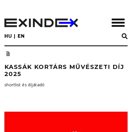
Skip
to
main
TOGGL
content
HU
EN
KASSÁK KORTÁRS MŰVÉSZETI DÍJ
2025
shortlist és díjátadó