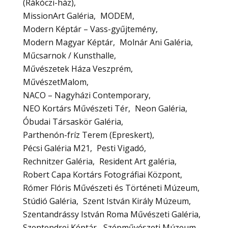
(Rákóczi-ház)
MissionArt Galéria
MODEM
Modern Képtár – Vass-gyűjtemény
Modern Magyar Képtár
Molnár Ani Galéria
Műcsarnok / Kunsthalle
Művészetek Háza Veszprém
MűvészetMalom
NACO – Nagyházi Contemporary
NEO Kortárs Művészeti Tér
Neon Galéria
Óbudai Társaskör Galéria
Parthenón-fríz Terem (Epreskert)
Pécsi Galéria M21
Pesti Vigadó
Rechnitzer Galéria
Resident Art galéria
Robert Capa Kortárs Fotográfiai Központ
Rómer Flóris Művészeti és Történeti Múzeum
Stúdió Galéria
Szent István Király Múzeum
Szentandrássy István Roma Művészeti Galéria
Szentendrei Képtár
Szépművészeti Múzeum