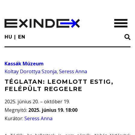
Skip
to
main
TOGGL
content
HU
EN
Kassák Múzeum
Koltay Dorottya Szonja
,
Seress Anna
TÉGLATAN: LEOMLOTT ESTIG,
FELÉPÜLT REGGELRE
2025. június 20. – október 19.
Megnyitó
:
2025. június 19. 18:00
Kurátor
:
Seress Anna