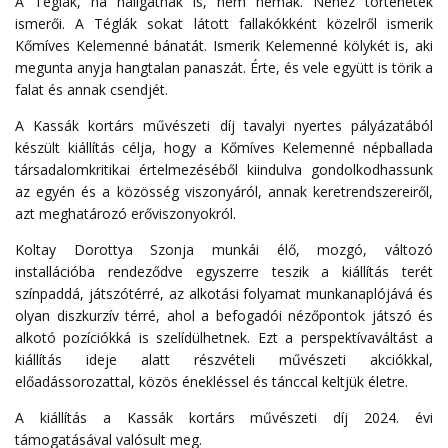
A Téglák, ha hallgatnak is, nem némák. Nehéz történetek
ismerői. A Téglák sokat látott fallakókként közelről ismerik
Kőmíves Kelemenné bánatát. Ismerik Kelemenné kölykét is, aki
megunta anyja hangtalan panaszát. Érte, és vele együtt is törik a
falat és annak csendjét.
A Kassák kortárs művészeti díj tavalyi nyertes pályázatából
készült kiállítás célja, hogy a Kőmíves Kelemenné népballada
társadalomkritikai értelmezéséből kiindulva gondolkodhassunk
az egyén és a közösség viszonyáról, annak keretrendszereiről,
azt meghatározó erőviszonyokról.
Koltay Dorottya Szonja munkái élő, mozgó, változó
installációba rendeződve egyszerre teszik a kiállítás terét
színpaddá, játszótérré, az alkotási folyamat munkanaplójává és
olyan diszkurzív térré, ahol a befogadói nézőpontok játszó és
alkotó pozíciókká is szelídülhetnek. Ezt a perspektívaváltást a
kiállítás ideje alatt részvételi művészeti akciókkal,
előadássorozattal, közös énekléssel és tánccal keltjük életre.
A kiállítás a Kassák kortárs művészeti díj 2024. évi
támogatásával valósult meg.