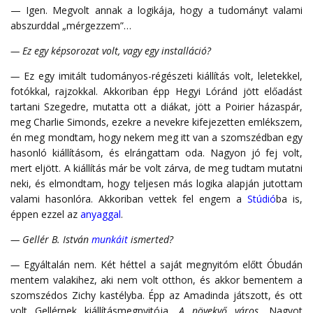
— Igen. Megvolt annak a logikája, hogy a tudományt valami
abszurddal „mérgezzem”…
— Ez egy képsorozat volt, vagy egy installáció?
—
Ez egy imitált tudományos-régészeti kiállítás volt, leletekkel,
fotókkal, rajzokkal. Akkoriban épp Hegyi Lóránd jött előadást
tartani Szegedre, mutatta ott a diákat, jött a Poirier házaspár,
meg Charlie Simonds, ezekre a nevekre kifejezetten emlékszem,
én meg mondtam, hogy nekem meg itt van a szomszédban egy
hasonló kiállításom, és elrángattam oda. Nagyon jó fej volt,
mert eljött. A kiállítás már be volt zárva, de meg tudtam mutatni
neki, és elmondtam, hogy teljesen más logika alapján jutottam
valami hasonlóra. Akkoriban vettek fel engem a
Stúdió
ba is,
éppen ezzel az
anyaggal
.
— Gellér B. István
munkáit
ismerted?
—
Egyáltalán nem. Két héttel a saját megnyitóm előtt Óbudán
mentem valakihez, aki nem volt otthon, és akkor bementem a
szomszédos Zichy kastélyba. Épp az Amadinda játszott, és ott
volt Gellérnek kiállításmegnyitója,
A növekvő város.
Nagyot