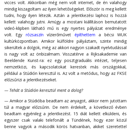
vicces volt. Akkoriban még nem volt internet, de én valahogy
mindig kiszagoltam az ilyen lehetőségeket. Először is meg kellett
tudni, hogy ilyen létezik. Aztán a jelentkezési laphoz is hozzá
kellett valahogy jutni. Amúgy a mostani kiállításon bemutatott
videó-klipben látható mű is egy nyertes pályázat eredménye
volt. Egy
rózsaszín
vízierőművet
építhettem
a bécsi WUK
kultúrközpontban. Amikor külföldre pályáztam, szinte mindig
sikerültek a dolgok, még az akkori nagyon szakadt nyelvtudással
is nagy volt az önbizalmam. Visszatérve a Rijksakademie van
Beeldende Kunst-ra: ez egy posztgraduális intézet, teljesen
nemzetközi, és kapcsolatokat kerestek más országokkal,
például a Stúdión keresztül is. Az volt a metódus, hogy az FKSE
előzsűrizi a jelentkezéseket.
— Tehát a Stúdión keresztül ment a dolog?
—
Amikor a Stúdióba beadtam az anyagot, akkor nem jutottam
túl a magyar előzsűrin. De nem érdekelt, a következő évben
beadtam egyénileg a jelentkezést. 15 diát kellett elküldeni, és
egyszer csak valaki telefonált a Tündének, hogy ezer közül
benne vagyok a második körös hatvanban, akiket szeretettel