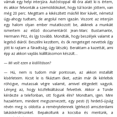
várnak egy helyi interjúra. Autóstoppal 48 óra alatt ki is értem,
és akkor felvonták a szemöldöküket, hogy túl korán jöttem, van
még 20 perc. Megittam a kikészített másfél liter kávét, németül
úgy-ahogy tudtam, de angolul nem igazán. Viszont az interjún
egy halom olyan ember mutatkozott be, akiknek a munkáit
ismertem az előző documentáról: Jean-Marc Bustamante,
Hermann Pitz, és így tovább. Mondták, hogy beszéljek valamit a
legelső diáról. Beszélni kezdtem, és ők rengeteget nevettek (így
jött ki rajtam a fáradtság, úgy látszik). Beraktam a kazettát, ami
épp az akkori vajdás kiállításomon készült…
— Mi volt ezen a kiállításon?
—
Hú, nem is tudom már pontosan, az akkori installált
kísérleteim. Kicsit le is fikáztam őket, aztán már ők kérleltek
röhögve, mutassak végre valamit, amivel elégedett vagyok.
Lényeg az, hogy közfelkiáltással felvettek. Akkor a Tünde
kérdezte a telefonban, ott fogunk élni? Mondtam, igen. Mire
hazaértem, mindent megszervezett, egy pesti (!) hirdető-újság
révén meg is oldotta a reménytelennek ígérkező amszterdami
lakáskérdésünket. Bepakoltunk a kocsiba és mentünk, a