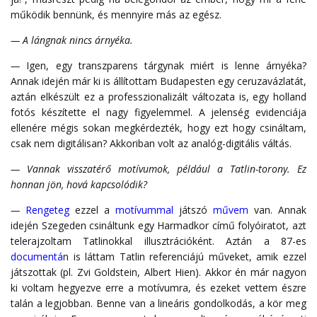
működik bennünk, és mennyire más az egész.
— A lángnak nincs árnyéka.
—
Igen, egy transzparens tárgynak miért is lenne árnyéka?
Annak idején már ki is állítottam Budapesten egy ceruzavázlatát,
aztán elkészült ez a professzionalizált változata is, egy holland
fotós készítette el nagy figyelemmel. A jelenség evidenciája
ellenére mégis sokan megkérdezték, hogy ezt hogy csináltam,
csak nem digitálisan? Akkoriban volt az analóg-digitális váltás.
— Vannak visszatérő motívumok, például a Tatlin-torony. Ez
honnan jön, hová kapcsolódik?
—
Rengeteg
ezzel a
motívummal
játszó
művem
van. Annak
idején Szegeden csináltunk egy Harmadkor című folyóiratot, azt
telerajzoltam Tatlinokkal illusztrációként. Aztán a 87-es
documentá
n is láttam Tatlin referenciájú műveket, amik ezzel
játszottak (pl. Zvi Goldstein, Albert Hien). Akkor én már nagyon
ki voltam hegyezve erre a motívumra, és ezeket vettem észre
talán a legjobban. Benne van a lineáris gondolkodás, a kör meg