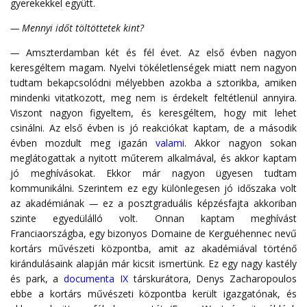
gyerekekkel együtt.
— Mennyi időt töltöttetek kint?
—
Amszterdamban két és fél évet. Az első évben nagyon
keresgéltem magam. Nyelvi tökéletlenségek miatt nem nagyon
tudtam bekapcsolódni mélyebben azokba a sztorikba, amiken
mindenki vitatkozott, meg nem is érdekelt feltétlenül annyira.
Viszont nagyon figyeltem, és keresgéltem, hogy mit lehet
csinálni. Az első évben is jó reakciókat kaptam, de a második
évben mozdult meg igazán
valami
. Akkor nagyon sokan
meglátogattak a nyitott műterem alkalmával, és akkor kaptam
jó meghívásokat. Ekkor már nagyon ügyesen tudtam
kommunikálni. Szerintem ez egy különlegesen jó időszaka volt
az akadémiának
—
ez a posztgraduális képzésfajta akkoriban
szinte egyedülálló volt. Onnan kaptam meghívást
Franciaországba, egy bizonyos Domaine de Kerguéhennec nevű
kortárs művészeti központba, amit az akadémiával történő
kirándulásaink alapján már kicsit ismertünk. Ez egy nagy kastély
és park, a
documenta IX
társkurátora, Denys Zacharopoulos
ebbe a kortárs művészeti központba került igazgatónak, és