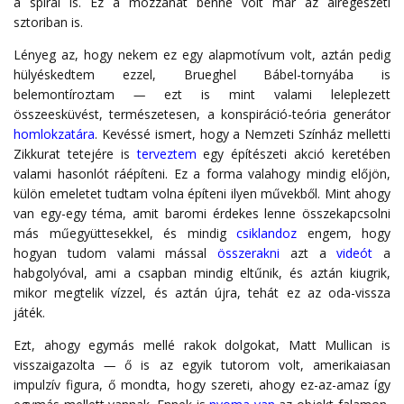
a spirál is. Ez a mozzanat benne volt már az álrégészeti
sztoriban is.
Lényeg az, hogy nekem ez egy alapmotívum volt, aztán pedig
hülyéskedtem ezzel, Brueghel Bábel-tornyába is
belemontíroztam
—
ezt is mint valami leleplezett
összeesküvést, természetesen, a konspiráció-teória generátor
homlokzatára
. Kevéssé ismert, hogy a Nemzeti Színház melletti
Zikkurat tetejére is
terveztem
egy építészeti akció keretében
valami hasonlót ráépíteni. Ez a forma valahogy mindig előjön,
külön emeletet tudtam volna építeni ilyen művekből. Mint ahogy
van egy-egy téma, amit baromi érdekes lenne összekapcsolni
más műegyüttesekkel, és mindig
csiklandoz
engem, hogy
hogyan tudom valami mással
összerakni
azt a
videót
a
habgolyóval, ami a csapban mindig eltűnik, és aztán kiugrik,
mikor megtelik vízzel, és aztán újra, tehát ez az oda-vissza
játék.
Ezt, ahogy egymás mellé rakok dolgokat, Matt Mullican is
visszaigazolta
—
ő is az egyik tutorom volt, amerikaiasan
impulzív figura, ő mondta, hogy szereti, ahogy ez-az-amaz így