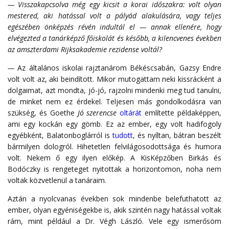
— Visszakapcsolva még egy kicsit a korai időszakra: volt olyan
mestered, aki hatással volt a pályád alakulására, vagy teljes
egészében önképzés révén indultál el
—
annak ellenére, hogy
elvégezted a tanárképző főiskolát és később, a kilencvenes években
az amszterdami Rijksakademie rezidense voltál?
—
Az általános iskolai rajztanárom Békéscsabán, Gazsy Endre
volt volt az, aki beindított. Mikor mutogattam neki kissrácként a
dolgaimat, azt mondta, jó-jó, rajzolni mindenki meg tud tanulni,
de minket nem ez érdekel. Teljesen más gondolkodásra van
szükség, és Goethe
Jó szerencse
oltárát
említette példaképpen,
ami egy kockán egy gömb. Ez az ember, egy volt hadifogoly
egyébként, Balatonboglárról is
tudott
, és nyíltan, bátran beszélt
bármilyen dologról. Hihetetlen felvilágosodottsága és humora
volt. Nekem ő egy ilyen előkép. A KisKépzőben Birkás és
Bodóczky is rengeteget nyitottak a horizontomon, noha nem
voltak közvetlenül a tanáraim.
Aztán a nyolcvanas években sok mindenbe belefuthatott az
ember, olyan egyéniségekbe is, akik szintén nagy hatással voltak
rám, mint például a Dr. Végh László. Vele egy ismerősöm