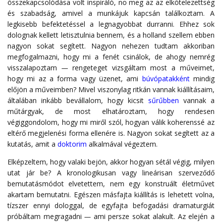
összekapcsolódása volt inspiráló, no meg az az elkötelezettség
és szabadság, amivel a munkájuk kapcsán találkoztam. A
legkisebb befektetéssel a legnagyobbat durranni. Ehhez sok
dolognak kellett letisztulnia bennem, és a holland szellem ebben
nagyon sokat segített. Nagyon nehezen tudtam akkoriban
megfogalmazni, hogy mi a fenét csinálok, de ahogy nemrég
visszalapoztam
—
rengeteget vizsgáltam most a műveimet,
hogy mi az a forma vagy üzenet, ami
búvópatakként
mindig
előjön a műveimben? Mivel viszonylag ritkán vannak kiállításaim,
általában inkább bevállalom, hogy kicsit
sűrűbben
vannak a
műtárgyak, de most elhatároztam, hogy rendesen
végiggondolom, hogy mi miről szól, hogyan válik koherenssé az
eltérő megjelenési forma ellenére is. Nagyon sokat segített az a
kutatás, amit a
doktorim
alkalmával végeztem.
Elképzeltem, hogy valaki bejön, akkor hogyan sétál végig, milyen
utat jár be? A kronologikusan vagy lineárisan szerveződő
bemutatásmódot elvetettem, nem egy konstruált életművet
akartam bemutatni. Egészen másfajta kiállítás is lehetett volna,
tízszer ennyi dologgal, de egyfajta befogadási dramaturgiát
próbáltam megragadni
—
ami persze sokat alakult. Az elején a