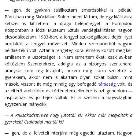
—
Igen, de gyakran találkoztam ismerősökkel is, például
Párizsban meg Skóciában. Sok mindent láttam, de egy kiállításra
kétszer is kifizettem a drága belépőjegyet: a Pompidou
Központban a lódzi Muzeum Sztuki vendégkiállításán nagyon
elcsodálkoztam. 1983-ban, a lengyel szükségállapot idején ilyet
produkált a lengyel művészet! Minden szempontból nagyon
példaértékű volt. Aztán a rengeteg korai élmény között meg kell
említenem a Bizottságot is. Nem ismertem őket, csak 89-ben
költöztem Szentendrére, addigra az a bizonyos szentendrei
aranykor már rég lezajlott, nekem meg sorra születtek a
gyerekeim, akkor nem is akartam olyan sokat bulizni, mint
mások. Viszont itt még mindig egy befogadó
társaság
volt, és
az eltérő ambícióim és történetem ellenére is azt gondolom
—
inspirálóak és jó fejek voltak. Ez a szellem a nagyvilágban
egyszerűen hiánycikk.
— A Rijksakademie-re hogy jutottál el? Akkor már megvoltak a
gyerekek? Családdal mentél ki?
—
Igen, de a felvételi interjúra még egyedül utaztam. Nagyon