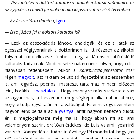
— Visszautalva a doktori kutatásra: annak a kulcsa számomra az
az egymásra rímelő formákból álló képsorozat az első teremben…
—
Az
Asszociáció-dominó
,
igen
.
— Erre fűzted fel a doktori kutatást is?
—
Ezek az asszociációs láncok, analógiák, és ez a játék az
egésszel végigvonulnak a doktorimon is. Itt részben az alkotói
folyamat modellezése fontos, meg a látensen átöröklődő
kulturális tartalmak. Mindenesetre nálam nincs olyan, hogy ötlet
hiányában tétlenkedem. Akkor a
Konspiráció-generátor
már
régen
megvolt
, azt raktam be utolsó fejezetként az esszémben
is, ami egyrészt poénos, másrészt tartalmaz minden előzően
leírt, korábbi
tapasztalatot
. Hogy mennyire más szerkezete van
az agyunknak, a beszédünk meg végképp alkalmatlan ahhoz,
hogy le tudja egyáltalán írni a valóságot. És ennek egy szerintem
nagyon erős példája az a
gyertya
, amit nagyon nehezen tudok
én is megfogalmazni még ma is, hogy abban mi az, ami
véleményem szerint ordítóan érdekes, de itt is valami ilyesmiről
van szó. Könnyedén el tudod intézni egy fél mondattal, hogy „na
ja!”, másrészt pedig ha belegondol az ember, hogy mi a fene