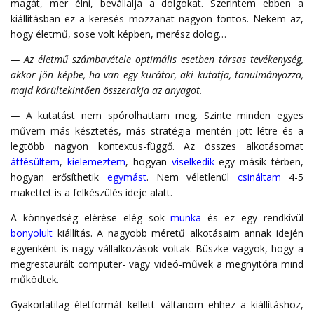
magát, mer élni, bevállalja a dolgokat. Szerintem ebben a
kiállításban ez a keresés mozzanat nagyon fontos. Nekem az,
hogy életmű, sose volt képben, merész dolog…
— Az életmű számbavétele optimális esetben társas tevékenység,
akkor jön képbe, ha van egy kurátor, aki kutatja, tanulmányozza,
majd körültekintően összerakja az anyagot.
—
A kutatást nem spórolhattam meg. Szinte minden egyes
művem más késztetés, más stratégia mentén jött létre és a
legtöbb nagyon kontextus-függő. Az összes alkotásomat
átfésültem
,
kielemeztem
, hogyan
viselkedik
egy másik térben,
hogyan erősíthetik
egymást
. Nem véletlenül
csináltam
4-5
makettet is a felkészülés ideje alatt.
A könnyedség elérése elég sok
munka
és ez egy rendkívül
bonyolult
kiállítás. A nagyobb méretű alkotásaim annak idején
egyenként is nagy vállalkozások voltak. Büszke vagyok, hogy a
megrestaurált computer- vagy videó-művek a megnyitóra mind
működtek.
Gyakorlatilag életformát kellett váltanom ehhez a kiállításhoz,