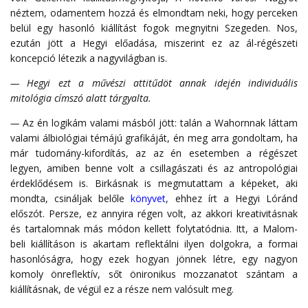
néztem, odamentem hozzá és elmondtam neki, hogy perceken
belül egy hasonló kiállítást fogok megnyitni Szegeden. Nos,
ezután jött a Hegyi előadása, miszerint ez az ál-régészeti
koncepció létezik a nagyvilágban is.
— Hegyi ezt a művészi attitűdöt annak idején individuális
mitológia címszó alatt tárgyalta.
—
Az én logikám valami másból jött: talán a Wahornnak láttam
valami álbiológiai témájú grafikáját, én meg arra gondoltam, ha
már tudomány-kifordítás, az az én esetemben a régészet
legyen, amiben benne volt a csillagászati és az antropológiai
érdeklődésem is. Birkásnak is megmutattam a képeket, aki
mondta, csináljak belőle
könyvet
, ehhez írt a Hegyi Lóránd
előszót. Persze, ez annyira régen volt, az akkori kreativitásnak
és tartalomnak más módon kellett folytatódnia. Itt, a Malom-
beli kiállításon is akartam reflektálni ilyen dolgokra, a formai
hasonlóságra, hogy ezek hogyan jönnek létre, egy nagyon
komoly önreflektív, sőt önironikus mozzanatot szántam a
kiállításnak, de végül ez a része nem valósult meg.