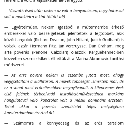
referencia volt, a Rijksakademie-vel együtt.
— Visszatérésed után nekem az volt a benyomásom, hogy hatással
volt a munkádra a kint töltött idő.
—
Egyértelműen. Nekem igazából a műtermembe érkező
emberekkel való beszélgetések jelentették a legtöbbet, akik
között angolok (Richard Deacon, John Hilliard, Judith Godhard) is
voltak, aztán Hermann Pitz, Jan Vercruysse, Dan Graham, meg
arte poverás (Penone, Calzolari) olaszok. Kerguéhennec-ben
közvetlen szomszédként élhettük át a Marina Abramovic tanítási
módszereit.
— Az arte povera nekem is eszembe jutott most, ahogy
végigsétáltam a kiállításon. A művek többségét ismertem már, de
ez a vonal most erőteljesebben megnyilvánult. A kilencvenes évek
első felének térbeolvadó installációművészetének markáns
hangulatával való kapcsolat volt a másik domináns érzetem.
Tehát akkor a poverás szemléletet teljes mélységében
Amszterdamban érezted át?
—
Számomra a könnyedség és az erős tartalom