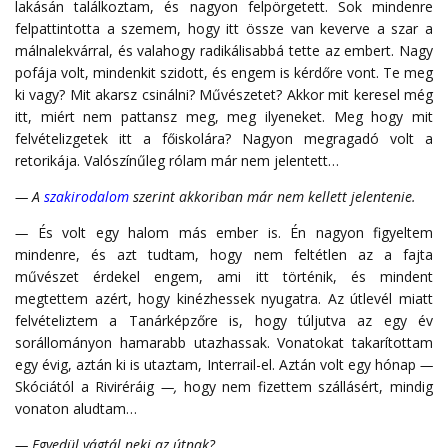
lakásán találkoztam, és nagyon felpörgetett. Sok mindenre
felpattintotta a szemem, hogy itt össze van keverve a szar a
málnalekvárral, és valahogy radikálisabbá tette az embert. Nagy
pofája volt, mindenkit szidott, és engem is kérdőre vont. Te meg
ki vagy? Mit akarsz csinálni? Művészetet? Akkor mit keresel még
itt, miért nem pattansz meg, meg ilyeneket. Meg hogy mit
felvételizgetek itt a főiskolára? Nagyon megragadó volt a
retorikája. Valószínűleg rólam már nem jelentett…
— A
szakirodalom
szerint akkoriban már nem kellett jelentenie.
—
És volt egy halom más ember is. Én nagyon figyeltem
mindenre, és azt tudtam, hogy nem feltétlen az a fajta
művészet érdekel engem, ami itt történik, és mindent
megtettem azért, hogy kinézhessek nyugatra. Az útlevél miatt
felvételiztem a Tanárképzőre is, hogy túljutva az egy év
sorállományon hamarabb utazhassak. Vonatokat takarítottam
egy évig, aztán ki is utaztam, Interrail-el. Aztán volt egy hónap
—
Skóciától a Riviréráig
—,
hogy nem fizettem szállásért, mindig
vonaton aludtam…
— Egyedül vágtál neki az útnak?