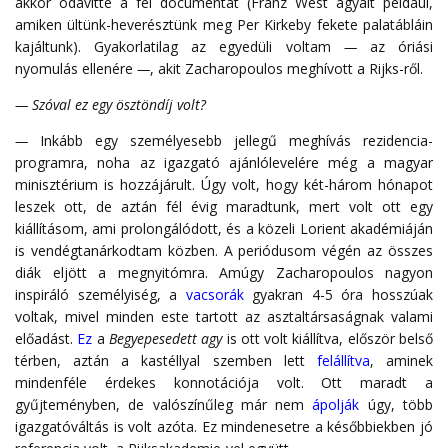
akkor odavitte a fél documentát (Franz West ágyait például,
amiken ültünk-heverésztünk meg Per Kirkeby fekete palatábláin
kajáltunk). Gyakorlatilag az egyedüli voltam
—
az óriási
nyomulás ellenére
—
, akit Zacharopoulos meghívott a Rijks-ről.
— Szóval ez egy ösztöndíj volt?
—
Inkább egy személyesebb jellegű meghívás rezidencia-
programra, noha az igazgató ajánlólevelére még a magyar
minisztérium is hozzájárult. Úgy volt, hogy két-három hónapot
leszek ott, de aztán fél évig maradtunk, mert volt ott egy
kiállításom, ami prolongálódott, és a közeli Lorient akadémiáján
is vendégtanárkodtam közben. A periódusom végén az összes
diák eljött a megnyitómra. Amúgy Zacharopoulos nagyon
inspiráló személyiség, a
vacsorák
gyakran 4-5 óra hosszúak
voltak, mivel minden este tartott az asztaltársaságnak valami
előadást.
Ez
a
Begyepesedett agy
is ott volt kiállítva, először belső
térben, aztán a kastéllyal szemben lett
felállítva
, aminek
mindenféle érdekes konnotációja volt. Ott maradt a
gyűjteményben, de valószínűleg már nem
ápolják
úgy, több
igazgatóváltás is volt azóta. Ez mindenesetre a későbbiekben jó