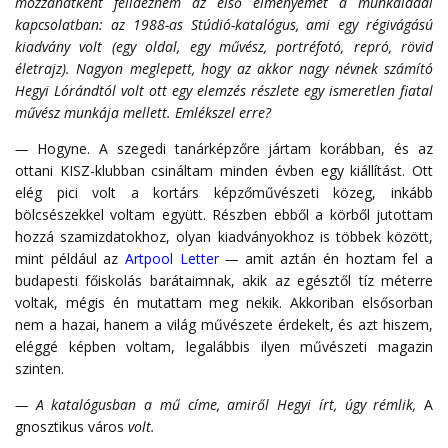
mozzanatként felidézném az első élményemet a munkáiddal
kapcsolatban: az 1988-as Stúdió-katalógus, ami egy régivágású
kiadvány volt (egy oldal, egy művész, portréfotó, repró, rövid
életrajz). Nagyon meglepett, hogy az akkor nagy névnek számító
Hegyi Lórándtól volt ott egy elemzés részlete egy ismeretlen fiatal
művész munkája mellett. Emlékszel erre?
—
Hogyne. A szegedi tanárképzőre jártam korábban, és az
ottani KISZ-klubban csináltam minden évben egy kiállítást. Ott
elég pici volt a kortárs képzőművészeti közeg, inkább
bölcsészekkel voltam együtt. Részben ebből a körből jutottam
hozzá szamizdatokhoz, olyan kiadványokhoz is többek között,
mint például az
Artpool Letter
—
amit aztán én hoztam fel a
budapesti főiskolás barátaimnak, akik az egésztől tíz méterre
voltak, mégis én mutattam meg nekik. Akkoriban elsősorban
nem a hazai, hanem a világ művészete érdekelt, és azt hiszem,
eléggé képben voltam, legalábbis ilyen művészeti magazin
szinten.
— A katalógusban a mű címe, amiről Hegyi írt, úgy rémlik,
A
gnosztikus város
volt.