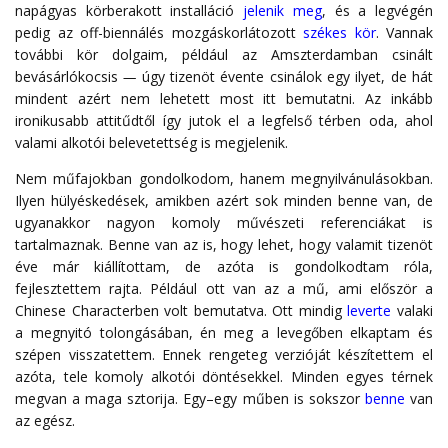
napágyas körberakott installáció
jelenik meg
, és a legvégén
pedig az off-biennálés mozgáskorlátozott
székes kör
. Vannak
további kör dolgaim, például az Amszterdamban csinált
bevásárlókocsis
—
úgy tizenöt évente csinálok egy ilyet, de hát
mindent azért nem lehetett most itt bemutatni. Az inkább
ironikusabb attitűdtől így jutok el a legfelső térben oda, ahol
valami alkotói belevetettség is megjelenik.
Nem műfajokban gondolkodom, hanem megnyilvánulásokban.
Ilyen hülyéskedések, amikben azért sok minden benne van, de
ugyanakkor nagyon komoly művészeti referenciákat is
tartalmaznak. Benne van az is, hogy lehet, hogy valamit tizenöt
éve már kiállítottam, de azóta is gondolkodtam róla,
fejlesztettem rajta. Például ott van az a mű, ami először a
Chinese Characterben volt bemutatva. Ott mindig
leverte
valaki
a megnyitó tolongásában, én meg a levegőben elkaptam és
szépen visszatettem. Ennek rengeteg verzióját készítettem el
azóta, tele komoly alkotói döntésekkel. Minden egyes térnek
megvan a maga sztorija. Egy–egy műben is sokszor
benne
van
az egész.