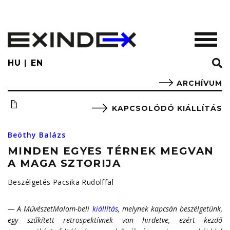
Skip
to
main
TOGGL
content
HU
EN
ARCHÍVUM
KAPCSOLÓDÓ KIÁLLÍTÁS
Beöthy Balázs
MINDEN EGYES TÉRNEK MEGVAN
A MAGA SZTORIJA
Beszélgetés Pacsika Rudolffal
— A MűvészetMalom-beli
kiállítás
, melynek kapcsán beszélgetünk,
egy szűkített retrospektívnek van hirdetve, ezért kezdő