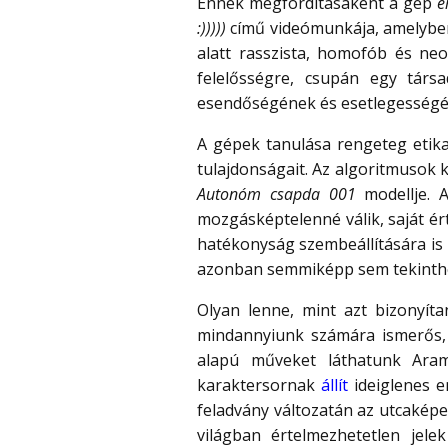
Ennek megfordításaként a gép
e
:)))))
című videómunkája, amelyben 
alatt rasszista, homofób és neo
felelősségre, csupán egy társ
esendőségének és esetlegességé
A gépek tanulása rengeteg etika
tulajdonságait. Az algoritmusok 
Autonóm csapda 001
modellje. A
mozgásképtelenné válik, saját é
hatékonyság szembeállítására is r
azonban semmiképp sem tekinthe
Olyan lenne, mint azt bizonyíta
mindannyiunk számára ismerős
alapú műveket láthatunk Ara
karaktersornak
állít
ideiglenes e
feladvány változatán az utcakép
világban értelmezhetetlen jele