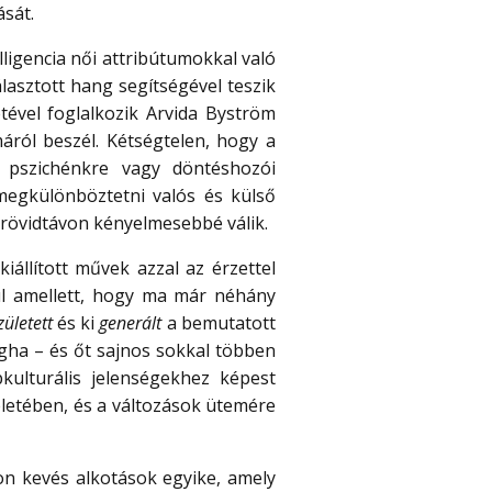
ását.
lligencia női attribútumokkal való
álasztott hang segítségével teszik
etével foglalkozik Arvida Byström
áról beszél. Kétségtelen, hogy a
, pszichénkre vagy döntéshozói
megkülönböztetni valós és külső
 rövidtávon kényelmesebbé válik.
kiállított művek azzal az érzettel
ául amellett, hogy ma már néhány
zületett
és ki
generált
a bemutatott
gha – és őt sajnos sokkal többen
kulturális jelenségekhez képest
 életében, és a változások ütemére
on kevés alkotások egyike, amely