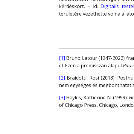
kérdéskört, – ld.
Digitális test
területére vezethette volna a lát
[1]
Bruno Latour (1947-2022) franc
el. Ezen a premisszán alapul
Parli
[2]
Braidotti, Rosi (2018): Posth
nem egységes és megbonthatatlan
[3]
Hayles, Katherine N. (1999):
Ho
of Chicago Press, Chicago, London