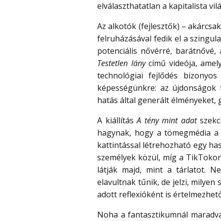
elválaszthatatlan a kapitalista vi
Az alkotók (fejlesztők) – akárcsa
felruházásával fedik el a szingul
potenciális nővérré, barátnővé, 
Testetlen lány
című videója, amel
technológiai fejlődés bizonyo
képességünkre: az újdonságok f
hatás által generált élményeket,
A kiállítás
A tény mint adat
szekc
hagynak, hogy a tömegmédia a mű
kattintással létrehozható egy ha
személyek közül, míg a TikTokon
látják majd, mint a tárlatot. 
elavultnak tűnik, de jelzi, milye
adott reflexióként is értelmezhető
Noha a fantasztikumnál maradv