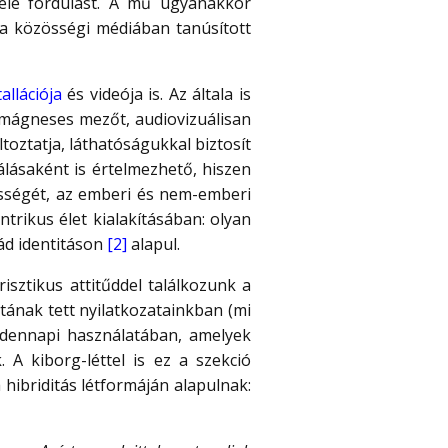
felé fordulást. A mű ugyanakkor
 a közösségi médiában tanúsított
tallációja
és videója is. Az általa is
omágneses mezőt, audiovizuálisan
toztatja, láthatóságukkal biztosít
álásaként is értelmezhető, hiszen
ességét, az emberi és nem-emberi
ntrikus élet kialakításában: olyan
ád identitáson
[2]
alapul.
ztikus attitűddel találkozunk a
etának tett nyilatkozatainkban (mi
indennapi használatában, amelyek
 A kiborg-léttel is ez a szekció
hibriditás létformáján alapulnak: