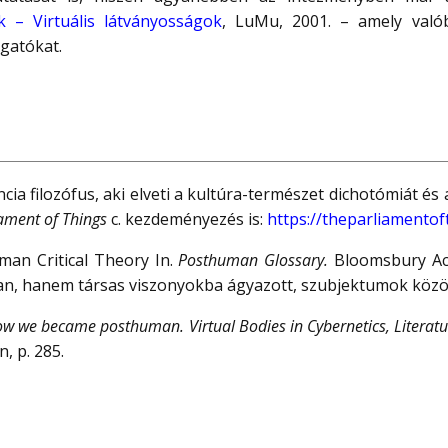
ek – Virtuális látványosságok
, LuMu, 2001. – amely való
ogatókat.
ia filozófus, aki elveti a kultúra-természet dichotómiát és
ament of Things
c. kezdeményezés is:
https://theparliamentof
uman Critical Theory In.
Posthuman Glossary.
Bloomsbury Aca
, hanem társas viszonyokba ágyazott, szubjektumok között
w we became posthuman. Virtual Bodies in Cybernetics, Literatu
, p. 285.