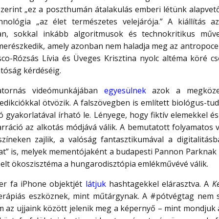
 szerint „ez a poszthumán átalakulás emberi létünk alapve
chnológia „az élet természetes velejárója.” A kiállítás
n, sokkal inkább algoritmusok és technokritikus műve
részkedik, amely azonban nem haladja meg az antropocent
co-Rózsás Lívia és Üveges Krisztina nyolc altéma köré c
atóság kérdéséig.
tornás videómunkájában
egyesülnek
azok a megközelí
redikciókkal ötvözik. A falszövegben is említett biológus
ó gyakorlatával írható le. Lényege, hogy fiktív elemekkel 
rráció az alkotás módjává válik. A bemutatott folyamatos 
íneken zajlik, a valóság fantasztikumával a digitalitás
ákat” is, melyek mementójaként a budapesti Pannon Parknak k
épzelt ökoszisztéma a hungarodisztópia emlékművévé válik.
er fa iPhone objektjét
látjuk
hashtagekkel elárasztva. A
K
erápiás eszköznek, mint műtárgynak. A #pótvégtag nem st
m az ujjaink között jelenik meg a képernyő – mint mondjuk