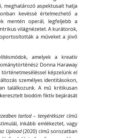
tő, meghatározó aspektusait hatja
 azonban kevéssé értelmezhető a
k mentén operál, legfeljebb a
rikus világnézetet. A kurátorok,
soportosították a műveket a jövő
tésmódok, amelyek a kreatív
-tudománytörténész Donna Haraway
és történetmeséléssel képzelünk el
változás személyes identitásokon,
ban találkozunk. A mű kritikusan
eresztelt biodóm fiktív bejárását
ezedben tartod – tenyérékszer
című
imulál, inkább emlékeztet, vagy
 az
Upload
(2020) című sorozatban