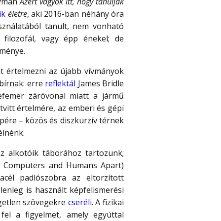
Wyman
Azért vagyok itt, hogy tanuljak
ik
életre
, aki 2016-ban néhány óra
asználatából tanult, nem vonható
filozofál, vagy épp énekel; de
dménye.
nt értelmezni az újabb vívmányok
bírnak: erre
reflektál
James Bridle
 efemer záróvonal miatt a jármű
tvitt értelmére, az emberi és gépi
epére – közös és diszkurzív térnek
élnénk.
az alkotóik táborához tartozunk;
ll Computers and Humans Apart)
acél padlószobra az eltorzított
enleg is használt képfelismerési
ggetlen szövegekre
cseréli
. A fizikai
fel a figyelmet, amely egyúttal