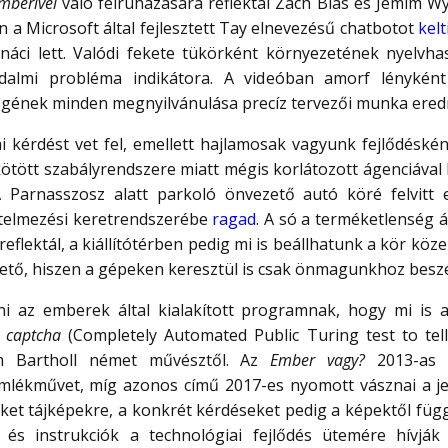
mberivel
való felruházására reflektál Zach Blas és Jemim 
a Microsoft által fejlesztett Tay elnevezésű chatbotot
kelt
náci lett. Valódi fekete tükörként környezetének nyelvh
adalmi probléma indikátora. A videóban amorf lényként 
gének minden megnyilvánulása precíz tervezői munka ere
i kérdést vet fel, emellett hajlamosak vagyunk fejlődéské
kötött szabályrendszere miatt mégis korlátozott ágenciával 
 Parnasszosz alatt parkoló önvezető autó köré felvitt
rtelmezési keretrendszerébe
ragad
. A só a terméketlenség á
eflektál, a kiállítótérben pedig mi is beállhatunk a kör köz
tő, hiszen a gépeken keresztül is csak önmagunkhoz besz
ni az emberek által kialakított programnak, hogy mi is 
,
captcha
(Completely Automated Public Turing test to te
m Bartholl német művésztől. Az
Ember vagy?
2013-as 
mlékművet, míg azonos című 2017-es nyomott vásznai a jel
eket tájképekre, a konkrét kérdéseket pedig a képektől fü
k és instrukciók a technológiai fejlődés ütemére hívják 