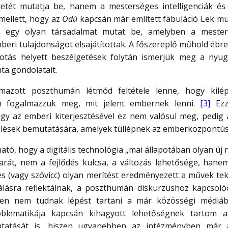
etét mutatja be, hanem a mesterséges intelligenciák és 
Amellett, hogy az
Odú
kapcsán már említett fabuláció Lek mu
ul, egy olyan társadalmat mutat be, amelyben a mesters
eri tulajdonságot elsajátítottak. A főszereplő műhold ébre
lkotás helyett beszélgetések folytán ismerjük meg a nyu
ta gondolatait.
mazott poszthumán létmód feltétele lenne, hogy kilé
n fogalmazzuk meg, mit jelent embernek lenni.
[3]
Ezze
agy az emberi kiterjesztésével ez nem valósul meg, pedig
zelések bemutatására, amelyek túllépnek az emberközpontú
ató, hogy a digitális technológia „mai állapotában olyan új
arát, nem a fejlődés kulcsa, a változás lehetősége, hanem 
tés (vagy szóvicc) olyan merítést eredményezett a művek te
álásra reflektálnak, a poszthumán diskurzushoz kapcsoló
zben nem tudnak lépést tartani a már közösségi médi
roblematikája kapcsán kihagyott lehetőségnek tartom a 
utatását is, hiszen ugyanebben az intézményben már 