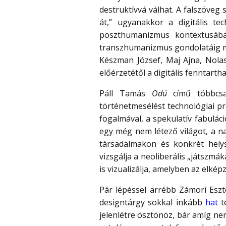
destruktívvá válhat. A falszöveg
át,” ugyanakkor a digitális te
poszthumanizmus kontextusába
transzhumanizmus gondolatáig me
Készman József, Maj Ajna, Nolas
előérzetétől a digitális fenntarth
Páll Tamás
Odú
című többcsa
történetmesélést technológiai p
fogalmával, a spekulatív fabuláci
egy még nem létező világot, a na
társadalmakon és konkrét helysz
vizsgálja a neoliberális „játszm
is vizualizálja, amelyben az elk
Pár lépéssel arrébb Zámori Eszt
designtárgy sokkal inkább
hat
t
jelenlétre ösztönöz, bár amíg ne