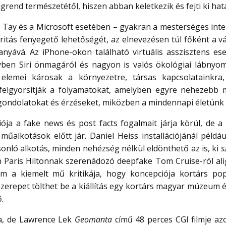
lágrend természetétől, hiszen abban keletkezik és fejti ki hat
k Tay és a Microsoft esetében – gyakran a mesterséges inte
aritás fenyegető lehetőségét, az elnevezésen túl főként a v
anyává. Az iPhone-okon található virtuális asszisztens es
yben Siri önmagáról és nagyon is valós ökológiai lábnyom
s elemei károsak a környezetre, társas kapcsolatainkra
elgyorsítják a folyamatokat, amelyben egyre nehezebb 
 gondolatokat és érzéseket, miközben a mindennapi életünk
iója a fake news és post facts fogalmait járja körül, de a 
alkotások előtt jár. Daniel Heiss installációjánál péld
sonló alkotás, minden nehézség nélkül eldönthető az is, ki
s
 Paris Hiltonnak szerenádozó deepfake Tom Cruise-ról ali
Nem a kiemelt mű kritikája, hogy koncepciója kortárs pop
n szerepet tölthet be a kiállítás egy kortárs magyar múzeum
.
a, de Lawrence Lek
Geomanta
című 48 perces CGI filmje az