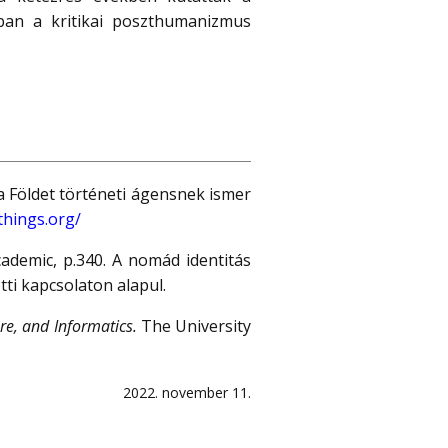
ban a kritikai poszthumanizmus
 a Földet történeti ágensnek ismer
things.org/
demic, p.340. A nomád identitás
i kapcsolaton alapul.
re, and Informatics.
The University
2022. november 11.