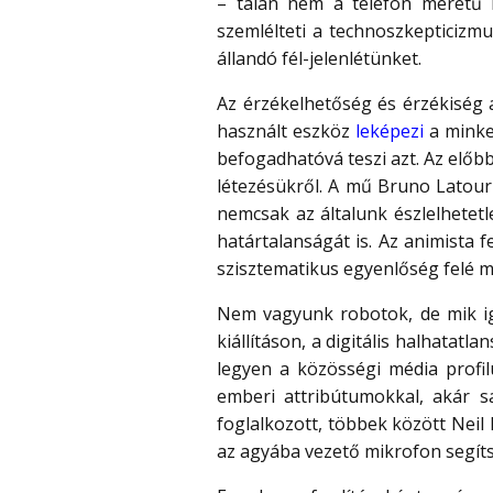
– talán nem a telefon méretű k
szemlélteti a technoszkepticizm
állandó fél-jelenlétünket.
Az érzékelhetőség és érzékiség 
használt eszköz
leképezi
a minket
befogadhatóvá teszi azt. Az előbb
létezésükről. A mű Bruno Latou
nemcsak az általunk észlelhetet
határtalanságát is. Az animista f
szisztematikus egyenlőség felé m
Nem vagyunk robotok, de mik ig
kiállításon, a digitális halhatat
legyen a közösségi média profil
emberi attribútumokkal, akár sa
foglalkozott, többek között Neil
az agyába vezető mikrofon segíts