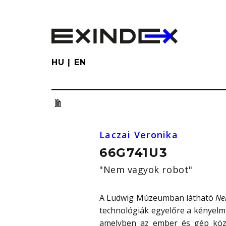
Skip
to
main
content
HU
EN
Laczai Veronika
66G741U3
"Nem vagyok robot"
A Ludwig Múzeumban látható
Ne
technológiák egyelőre a kényelmün
amelyben az ember és gép közö