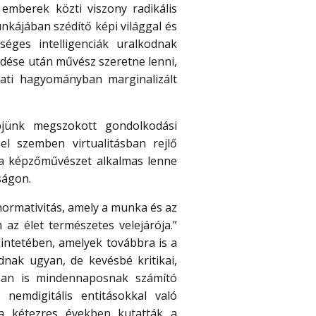
emberek közti viszony radikális
nkájában szédítő képi világgal és
éges intelligenciák uralkodnak
dése után művész szeretne lenni,
gati hagyományban marginalizált
pjünk megszokott gondolkodási
l szemben virtualitásban rejlő
 a képzőművészet alkalmas lenne
ságon.
 normativitás, amely a munka és az
az élet természetes velejárója.”
kintetében, amelyek továbbra is a
dnak ugyan, de kevésbé kritikai,
ában is mindennaposnak számító
nemdigitális entitásokkal való
a kétezres években kutatták a