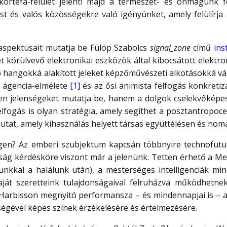
örtefa-felület jelenti majd a természet- és önmagunk 
ust és valós közösségekre való igényünket, amely felülírja
aspektusait mutatja be Fülöp Szabolcs
signal_zone
című
ins
 körülvevő elektronikai eszközök által kibocsátott elektr
 hangokká alakított jeleket képzőművészeti alkotásokká vál
r ágencia-elmélete
[1]
és az ősi animista felfogás konkretiz
len jelenségeket mutatja be, hanem a dolgok cselekvőkép
elfogás is olyan stratégia, amely segíthet a posztantropoce
utat, amely kihasználás helyett társas együttélésen és nom
en? Az emberi szubjektum kapcsán többnyire technofuturis
lanság kérdésköre viszont már a jelenünk. Tetten érhető a M
unkkal a halálunk után), a mesterséges intelligenciák m
ját szeretteink tulajdonságaival felruházva működhetnek.
 Harbisson megnyitó performansza – és mindennapjai is – a 
égével képes színek érzékelésére és értelmezésére.