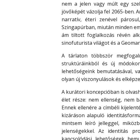
nem a jelen vagy múlt egy szel
jövőképét vázolja fel 2065-ben. 
narratív, éteri zenével páros
Szingapúrban, miután minden emb
ám tiltott foglalkozás révén a
sinofuturista világot és a Geoman
A tárlaton többször megfogal
struktúráinkból és új módoko
lehetőségeink bemutatásával, v
olyan új viszonyulások és elkép
A kurátori koncepcióban is olvash
élet része: nem ellenség, nem b
Ennek ellenére a címbéli kijelen
kizáráson alapuló identitásform
mintsem leíró jelleggel, mikö
jelenségekkel. Az identitás p
kapcsolódási lehetőségek bem