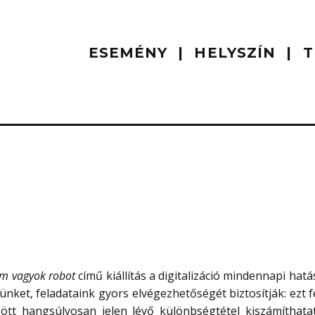
ESEMÉNY
HELYSZÍN
T
m vagyok robot
című kiállítás a digitalizáció mindennapi hatás
ket, feladataink gyors elvégezhetőségét biztosítják: ezt fe
tt hangsúlyosan jelen lévő különbségtétel kiszámíthata