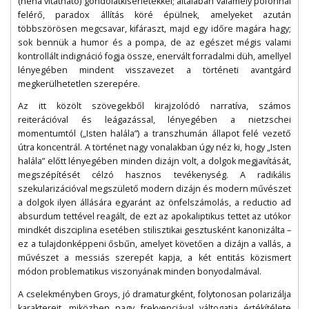
(néha vitatható) gondolatkísérletekkel; általában valamely pofonnal
felérő, paradox állítás köré épülnek, amelyeket azután
többszörösen megcsavar, kifáraszt, majd egy időre magára hagy;
sok bennük a humor és a pompa, de az egészet mégis valami
kontrollált indignáció fogja össze, enervált forradalmi düh, amellyel
lényegében mindent visszavezet a történeti avantgárd
megkerülhetetlen szerepére.
Az itt közölt szövegekből kirajzolódó narratíva, számos
reiterációval és leágazással, lényegében a nietzschei
momentumtól („Isten halála”) a transzhumán állapot felé vezető
útra koncentrál. A történet nagy vonalakban úgy néz ki, hogy „Isten
halála” előtt lényegében minden dizájn volt, a dolgok megjavítását,
megszépítését célzó hasznos tevékenység. A radikális
szekularizációval megszülető modern dizájn és modern művészet
a dolgok ilyen állására egyaránt az önfelszámolás, a reductio ad
absurdum tettével reagált, de ezt az apokaliptikus tettet az utókor
mindkét diszciplina esetében stilisztikai gesztusként kanonizálta –
ez a tulajdonképpeni ősbűn, amelyet követően a dizájn a vallás, a
művészet a messiás szerepét kapja, a két entitás közismert
módon problematikus viszonyának minden bonyodalmával.
A cselekményben Groys, jó dramaturgként, folytonosan polarizálja
karaktereit, miközben nagy frekvenciával váltogatja értékítélete