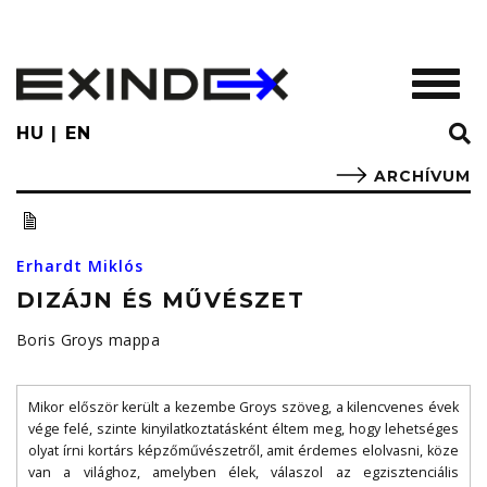
Skip
to
main
TOGGL
content
HU
EN
ARCHÍVUM
Erhardt Miklós
DIZÁJN ÉS MŰVÉSZET
Boris Groys mappa
Mikor először került a kezembe Groys szöveg, a kilencvenes évek
vége felé, szinte kinyilatkoztatásként éltem meg, hogy lehetséges
olyat írni kortárs képzőművészetről, amit érdemes elolvasni, köze
van a világhoz, amelyben élek, válaszol az egzisztenciális