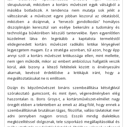
skrupulusnak, miközben a kortárs művészet egyik válságból a
másikba botladozik. A tendencia nem mutatja sok jelét a
változásnak: a művészet egyre jobban kiszorul az oktatásból,
miközben a dizájnnak, a “tervezői gondolkodás” homályos
diszciplináján keresztül van esélye bekerülni a tudomány és
technológia bűvkörében készülő tantervekbe. Ilyen egyenlőtlen
küzdelmet látva én leginkább a kapitalista termeléstől
elidegenedett kortárs művészet radikális kritikai lényegével
legyezgetem magam. Ez a stratégia azonban, túl azon, hogy épp
annyi szól a kortárs művészet kritikussága ellen, mint mellette,
nem igen működik, mikor az embert ambíciózus hallgatók veszik
körül, akik bizony a létező feltételek között is érvényesülni
akarnak, kevéssé érdeklődve a kritikájuk iránt, hogy a
megváltoztatásukat ne is említsem.
Dizájn és képzőművészet bináris szembeállítása kétségkívül
szórakoztató gumicsont, és mint ilyen, végeredményben elég
haszontalan is. Boris Groys-t, a kortársművészet-elmélet nagy
öregjét ebben a tekintetben az emeli az átlag fölé, hogy ennek a
szembeállításnak brutálisan tágas, filozófiai, vallási távlatokat mer
adni (ennyiben nagyon orosz). Esszéi mindig dialektikus
megközelítéssel dolgoznak, tele sziporkázó megállapításokkal és