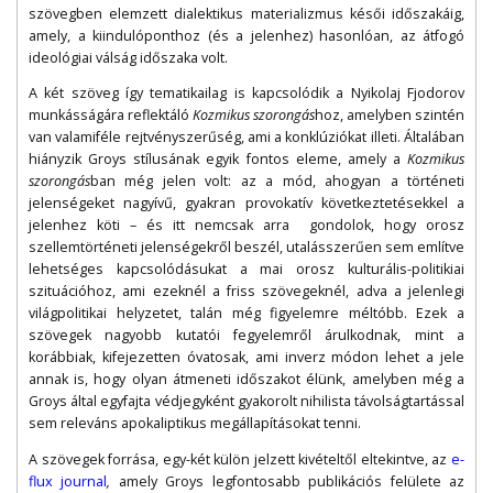
szövegben elemzett dialektikus materializmus késői időszakáig,
amely, a kiindulóponthoz (és a jelenhez) hasonlóan, az átfogó
ideológiai válság időszaka volt.
A két szöveg így tematikailag is kapcsolódik a Nyikolaj Fjodorov
munkásságára reflektáló
Kozmikus szorongás
hoz, amelyben szintén
van valamiféle rejtvényszerűség, ami a konklúziókat illeti. Általában
hiányzik Groys stílusának egyik fontos eleme, amely a
Kozmikus
szorongás
ban még jelen volt: az a mód, ahogyan a történeti
jelenségeket nagyívű, gyakran provokatív következtetésekkel a
jelenhez köti – és itt nemcsak arra gondolok, hogy orosz
szellemtörténeti jelenségekről beszél, utalásszerűen sem említve
lehetséges kapcsolódásukat a mai orosz kulturális-politikiai
szituációhoz, ami ezeknél a friss szövegeknél, adva a jelenlegi
világpolitikai helyzetet, talán még figyelemre méltóbb. Ezek a
szövegek nagyobb kutatói fegyelemről árulkodnak, mint a
korábbiak, kifejezetten óvatosak, ami inverz módon lehet a jele
annak is, hogy olyan átmeneti időszakot élünk, amelyben még a
Groys által egyfajta védjegyként gyakorolt nihilista távolságtartással
sem releváns apokaliptikus megállapításokat tenni.
A szövegek forrása, egy-két külön jelzett kivételtől eltekintve, az
e-
flux journal
,
amely Groys legfontosabb publikációs felülete az