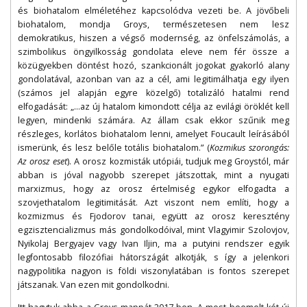
és biohatalom elméletéhez kapcsolódva vezeti be. A jövőbeli
biohatalom, mondja Groys, természetesen nem lesz
demokratikus, hiszen a végső modernség, az önfelszámolás, a
szimbolikus öngyilkosság gondolata eleve nem fér össze a
közügyekben döntést hozó, szankcionált jogokat gyakorló alany
gondolatával, azonban van az a cél, ami legitimálhatja egy ilyen
(számos jel alapján egyre közelgő) totalizáló hatalmi rend
elfogadását: „…az új hatalom kimondott célja az evilági öröklét kell
legyen, mindenki számára. Az állam csak ekkor szűnik meg
részleges, korlátos biohatalom lenni, amelyet Foucault leírásából
ismerünk, és lesz belőle totális biohatalom.” (
Kozmikus szorongás:
Az orosz eset
). A orosz kozmisták utópiái, tudjuk meg Groystól, már
abban is jóval nagyobb szerepet játszottak, mint a nyugati
marxizmus, hogy az orosz értelmiség egykor elfogadta a
szovjethatalom legitimitását. Azt viszont nem említi, hogy a
kozmizmus és Fjodorov tanai, együtt az orosz keresztény
egzisztencializmus más gondolkodóival, mint Vlagyimir Szolovjov,
Nyikolaj Bergyajev vagy Ivan Iljin, ma a putyini rendszer egyik
legfontosabb filozófiai hátországát alkotják, s így a jelenkori
nagypolitika nagyon is földi viszonylatában is fontos szerepet
játszanak. Van ezen mit gondolkodni.