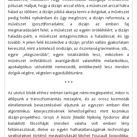
pólusait. Halljuk, hogy a dizájn arccal előre, a művészet arccal hátra
halad az időben; a dizájn jobbá akarja tenni a dolgokat, a művészet
pedig holttá nyilvánítani és úgy megőrizni; a dizájn reformista, a
művészet (poszt)forradalmi; a dizájn az emberi faj
megmaradásáért felel, a művészet az egyén öröklétéért; a dizájn
haladás-párti, a művészet antagonisztikus a haladással, és így
tovább. A jelen felé közeledve a dizájn, profán vallási gyakorlatain
keresztül, mint a kötelező öndizájn, az őszinteség termelése, stb.,
egyre „világszerűbb”, egyre totalizálóbb lesz, miközben a
művészet önfeláldozó avantgárdból valamiféle melankolikus,
apokaliptikus utóvéddé nemesedik, emlékeztető lesz minden
dolgok végére, végtelen egyedüllétünkre.
* * *
Az utolsó blokk ehhez mérten tartogat némi meglepetést, mikor is
átlépünk a transzhumanitás mezejére, és az orosz kozmisták
elméleteinek bevezetésével eljutunk az egyszeri emberi élet
algoritmikus kiterjesztésének lehetőségéhez mint kozmikus
dizájn-projekthez. Groys
A közös feladat
Nyikolaj Fjodorov által
kialakított filozófiáját (minden valaha volt emberi lény
feltámasztását, illetve az egyén halhatatlanságának technológia
segítségével történő megvalósítását) Michel Foucault biopolitika-