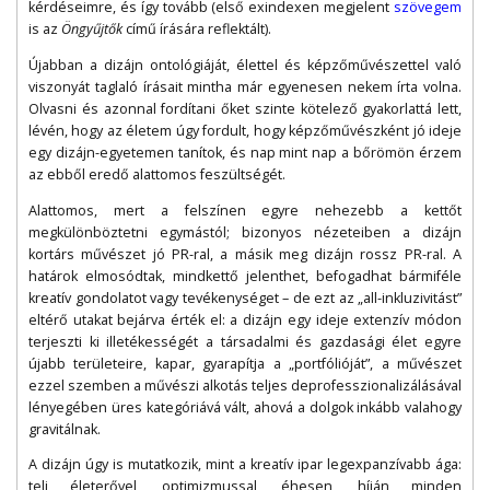
kérdéseimre, és így tovább (első exindexen megjelent
szövegem
is az
Öngyűjtők
című írására reflektált).
Újabban a dizájn ontológiáját, élettel és képzőművészettel való
viszonyát taglaló írásait mintha már egyenesen nekem írta volna.
Olvasni és azonnal fordítani őket szinte kötelező gyakorlattá lett,
lévén, hogy az életem úgy fordult, hogy képzőművészként jó ideje
egy dizájn-egyetemen tanítok, és nap mint nap a bőrömön érzem
az ebből eredő alattomos feszültségét.
Alattomos, mert a felszínen egyre nehezebb a kettőt
megkülönböztetni egymástól; bizonyos nézeteiben a dizájn
kortárs művészet jó PR-ral, a másik meg dizájn rossz PR-ral. A
határok elmosódtak, mindkettő jelenthet, befogadhat bármiféle
kreatív gondolatot vagy tevékenységet – de ezt az „all-inkluzivitást”
eltérő utakat bejárva érték el: a dizájn egy ideje extenzív módon
terjeszti ki illetékességét a társadalmi és gazdasági élet egyre
újabb területeire, kapar, gyarapítja a „portfólióját”, a művészet
ezzel szemben a művészi alkotás teljes deprofesszionalizálásával
lényegében üres kategóriává vált, ahová a dolgok inkább valahogy
gravitálnak.
A dizájn úgy is mutatkozik, mint a kreatív ipar legexpanzívabb ága:
teli életerővel, optimizmussal, éhesen, híján minden