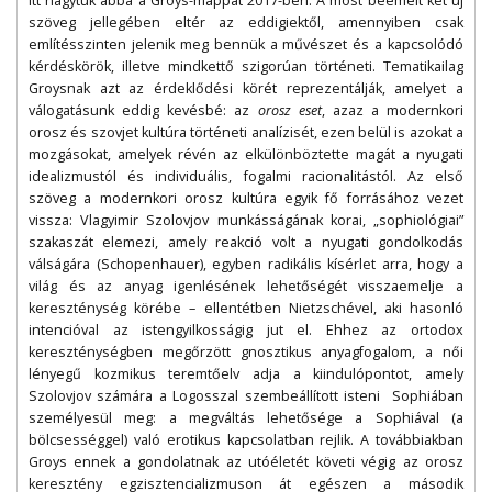
Itt hagytuk abba a Groys-mappát 2017-ben. A most beemelt két új
szöveg jellegében eltér az eddigiektől, amennyiben csak
említésszinten jelenik meg bennük a művészet és a kapcsolódó
kérdéskörök, illetve mindkettő szigorúan történeti. Tematikailag
Groysnak azt az érdeklődési körét reprezentálják, amelyet a
válogatásunk eddig kevésbé: az
orosz eset
, azaz a modernkori
orosz és szovjet kultúra történeti analízisét, ezen belül is azokat a
mozgásokat, amelyek révén az elkülönböztette magát a nyugati
idealizmustól és individuális, fogalmi racionalitástól. Az első
szöveg a modernkori orosz kultúra egyik fő forrásához vezet
vissza: Vlagyimir Szolovjov munkásságának korai, „sophiológiai”
szakaszát elemezi, amely reakció volt a nyugati gondolkodás
válságára (Schopenhauer), egyben radikális kísérlet arra, hogy a
világ és az anyag igenlésének lehetőségét visszaemelje a
kereszténység körébe – ellentétben Nietzschével, aki hasonló
intencióval az istengyilkosságig jut el. Ehhez az ortodox
kereszténységben megőrzött gnosztikus anyagfogalom, a női
lényegű kozmikus teremtőelv adja a kiindulópontot, amely
Szolovjov számára a Logosszal szembeállított isteni Sophiában
személyesül meg: a megváltás lehetősége a Sophiával (a
bölcsességgel) való erotikus kapcsolatban rejlik. A továbbiakban
Groys ennek a gondolatnak az utóéletét követi végig az orosz
keresztény egzisztencializmuson át egészen a második