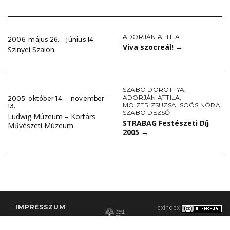
ADORJÁN ATTILA
2006. május 26. ‒ június 14.
Viva szocreál!
→
Szinyei Szalon
SZABÓ DOROTTYA
,
ADORJÁN ATTILA
,
2005. október 14. ‒ november
MOIZER ZSUZSA
,
SOÓS NÓRA
,
13.
SZABÓ DEZSŐ
Ludwig Múzeum – Kortárs
STRABAG Festészeti Díj
Művészeti Múzeum
2005
→
IMPRESSZUM
exindex
KONTAKT
2000–2026 |
C3