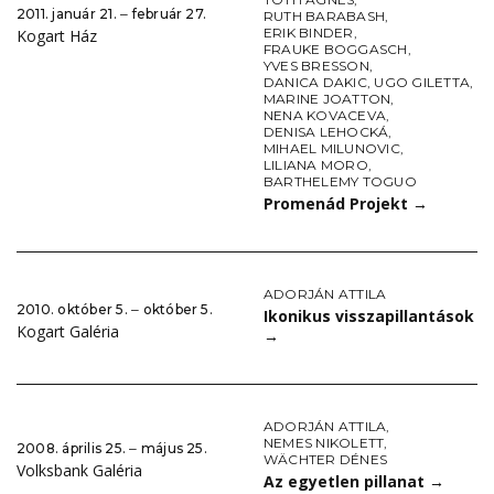
2011. január 21. ‒ február 27.
RUTH BARABASH
,
ERIK BINDER
,
Kogart Ház
FRAUKE BOGGASCH
,
YVES BRESSON
,
DANICA DAKIC
,
UGO GILETTA
,
MARINE JOATTON
,
NENA KOVACEVA
,
DENISA LEHOCKÁ
,
MIHAEL MILUNOVIC
,
LILIANA MORO
,
BARTHELEMY TOGUO
Promenád Projekt
→
ADORJÁN ATTILA
2010. október 5. ‒ október 5.
Ikonikus visszapillantások
Kogart Galéria
→
ADORJÁN ATTILA
,
NEMES NIKOLETT
,
2008. április 25. ‒ május 25.
WÄCHTER DÉNES
Volksbank Galéria
Az egyetlen pillanat
→