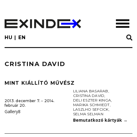
Skip
to
main
TOGGL
content
HU
EN
CRISTINA DAVID
MINT KIÁLLÍTÓ MŰVÉSZ
LILIANA BASARAB
,
CRISTINA DAVID
,
DELI ESZTER KINGA
,
2013. december 7. ‒ 2014.
MARIKA SCHMIEDT
,
február 20.
LASZLHO SEFCICK
,
Gallery8
SELMA SELMAN
Bemutatkozó kártyák
→