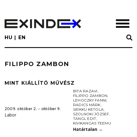
Skip
to
main
TOGGL
content
HU
EN
FILIPPO ZAMBON
MINT KIÁLLÍTÓ MŰVÉSZ
BITA RAZAVI
,
FILIPPO ZAMBON
,
LEHOCZKY FANNI
,
RADICS MÁRK
,
2009. október 2. ‒ október 9.
SIRKKU KETOLA
,
SZOLNOKI JÓZSEF
,
Labor
TANGL EDIT
,
KIVIKANGAS TEEMU
Határtalan
→