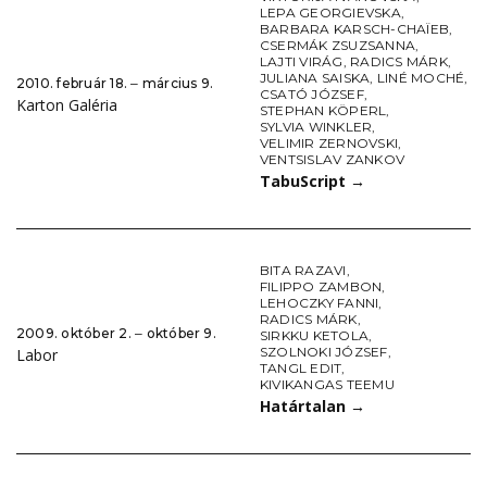
LEPA GEORGIEVSKA
,
BARBARA KARSCH-CHAÏEB
,
CSERMÁK ZSUZSANNA
,
LAJTI VIRÁG
,
RADICS MÁRK
,
JULIANA SAISKA
,
LINÉ MOCHÉ
,
2010. február 18. ‒ március 9.
CSATÓ JÓZSEF
,
Karton Galéria
STEPHAN KÖPERL
,
SYLVIA WINKLER
,
VELIMIR ZERNOVSKI
,
VENTSISLAV ZANKOV
TabuScript
→
BITA RAZAVI
,
FILIPPO ZAMBON
,
LEHOCZKY FANNI
,
RADICS MÁRK
,
2009. október 2. ‒ október 9.
SIRKKU KETOLA
,
SZOLNOKI JÓZSEF
,
Labor
TANGL EDIT
,
KIVIKANGAS TEEMU
Határtalan
→