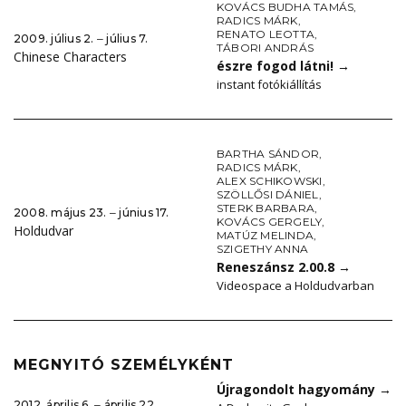
KOVÁCS BUDHA TAMÁS
,
RADICS MÁRK
,
RENATO LEOTTA
,
2009. július 2. ‒ július 7.
TÁBORI ANDRÁS
Chinese Characters
észre fogod látni!
→
instant fotókiállítás
BARTHA SÁNDOR
,
RADICS MÁRK
,
ALEX SCHIKOWSKI
,
SZÖLLŐSI DÁNIEL
,
STERK BARBARA
,
2008. május 23. ‒ június 17.
KOVÁCS GERGELY
,
Holdudvar
MATÚZ MELINDA
,
SZIGETHY ANNA
Reneszánsz 2.00.8
→
Videospace a Holdudvarban
MEGNYITÓ SZEMÉLYKÉNT
Újragondolt hagyomány
→
2012. április 6. ‒ április 22.