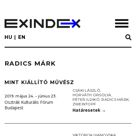
Skip
to
main
TOGGL
content
HU
EN
RADICS MÁRK
MINT KIÁLLÍTÓ MŰVÉSZ
CSÁKI LÁSZLÓ
,
HORVÁTH ORSOLYA
,
2019. május 24. ‒ június 23.
PÉTER ILDIKÓ
,
RADICS MÁRK
,
Osztrák Kulturális Fórum
ZWEINTOPF
Budapest
Határesetek
→
VIKTORIJA IVANOVSKA
,