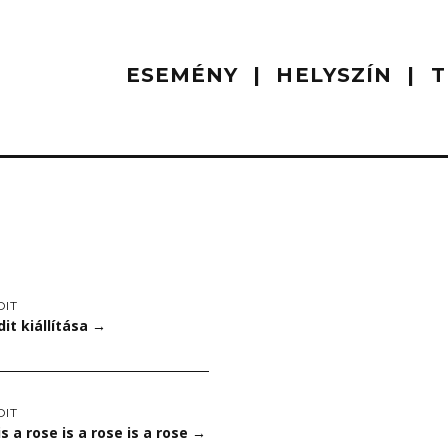
ESEMÉNY
HELYSZÍN
T
DIT
dit kiállítása
→
DIT
is a rose is a rose is a rose
→