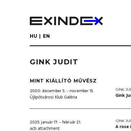
Skip
to
main
content
HU
EN
GINK JUDIT
MINT KIÁLLÍTÓ MŰVÉSZ
GINK JU
2000. december 5. ‒ november 15.
Gink Ju
Újlipótvárosi Klub Galéria
GINK JU
2025. január 17. ‒ február 21.
A rose 
acb attachment