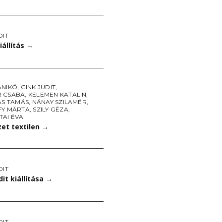
DIT
állítás
→
ANIKÓ
,
GINK JUDIT
,
 CSABA
,
KELEMEN KATALIN
,
AS TAMÁS
,
NÁNAY SZILAMÉR
,
FY MÁRTA
,
SZILY GÉZA
,
TAI ÉVA
et textilen
→
DIT
dit kiállítása
→
DIT