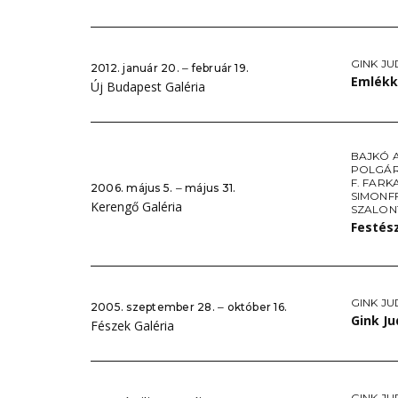
GINK JU
2012. január 20. ‒ február 19.
Emlékki
Új Budapest Galéria
BAJKÓ 
POLGÁR
F. FARK
2006. május 5. ‒ május 31.
SIMONF
Kerengő Galéria
SZALON
Festész
GINK JU
2005. szeptember 28. ‒ október 16.
Gink Ju
Fészek Galéria
GINK JU