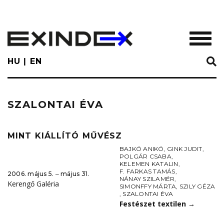
Skip
to
main
TOGGL
content
HU
EN
SZALONTAI ÉVA
MINT KIÁLLÍTÓ MŰVÉSZ
BAJKÓ ANIKÓ
,
GINK JUDIT
,
POLGÁR CSABA
,
KELEMEN KATALIN
,
F. FARKAS TAMÁS
,
2006. május 5. ‒ május 31.
NÁNAY SZILAMÉR
,
Kerengő Galéria
SIMONFFY MÁRTA
,
SZILY GÉZA
,
SZALONTAI ÉVA
Festészet textilen
→