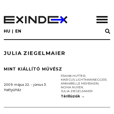
Skip
to
main
TOGGL
content
HU
EN
JULIA ZIEGELMAIER
MINT KIÁLLÍTÓ MŰVÉSZ
FRANK HUTTER
,
MARCUS LICHTMANNEGGER
,
ANNABELLE MEHRAEIN
,
2009. május 22. ‒ június 3.
NGHIA NUYEN
,
HattyúHáz
JULIA ZIEGELMAIER
Térillúziók
→