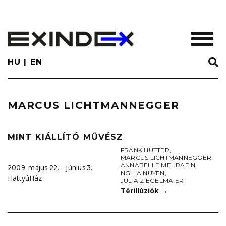
Skip
to
main
TOGGL
content
HU
EN
MARCUS LICHTMANNEGGER
MINT KIÁLLÍTÓ MŰVÉSZ
FRANK HUTTER
,
MARCUS LICHTMANNEGGER
,
ANNABELLE MEHRAEIN
,
2009. május 22. ‒ június 3.
NGHIA NUYEN
,
HattyúHáz
JULIA ZIEGELMAIER
Térillúziók
→