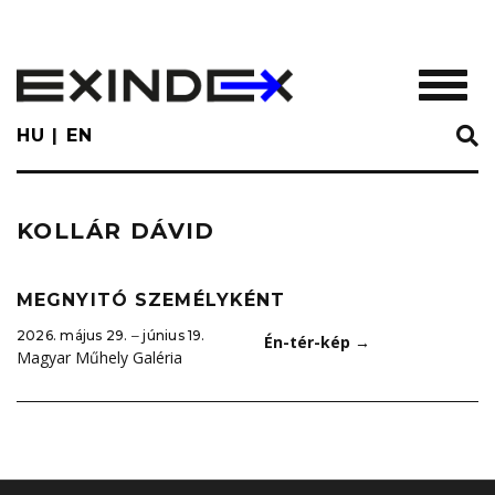
Skip
to
main
TOGGL
content
HU
EN
KOLLÁR DÁVID
MEGNYITÓ SZEMÉLYKÉNT
2026. május 29. ‒ június 19.
Én-tér-kép
→
Magyar Műhely Galéria