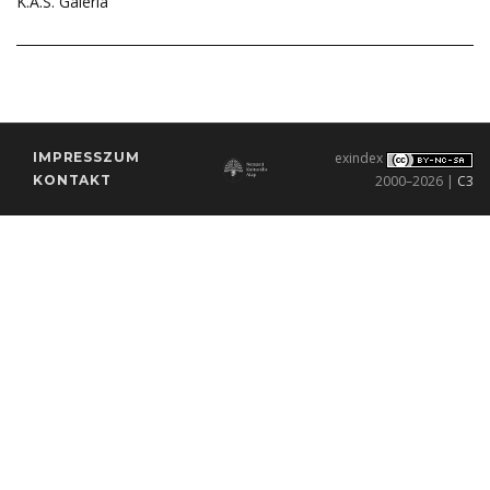
K.A.S. Galéria
IMPRESSZUM
exindex
KONTAKT
2000–2026 |
C3