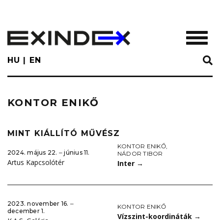
Skip
to
main
TOGGL
content
HU
EN
KONTOR ENIKŐ
MINT KIÁLLÍTÓ MŰVÉSZ
KONTOR ENIKŐ
,
2024. május 22. ‒ június 11.
NÁDOR TIBOR
Artus Kapcsolótér
Inter
→
2023. november 16. ‒
KONTOR ENIKŐ
december 1.
Vízszint-koordináták
→