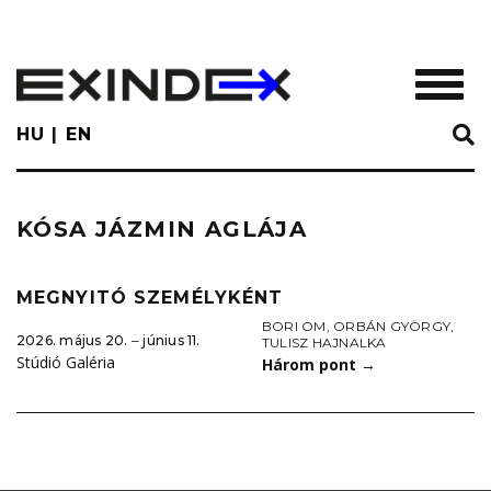
Skip
to
main
TOGGL
content
HU
EN
KÓSA JÁZMIN AGLÁJA
MEGNYITÓ SZEMÉLYKÉNT
BORI OM
,
ORBÁN GYÖRGY
,
2026. május 20. ‒ június 11.
TULISZ HAJNALKA
Stúdió Galéria
Három pont
→