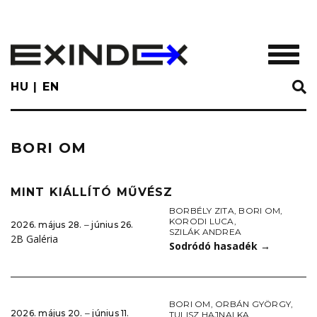
Skip
to
main
TOGGL
content
HU
EN
BORI OM
MINT KIÁLLÍTÓ MŰVÉSZ
BORBÉLY ZITA
,
BORI OM
,
KORODI LUCA
,
2026. május 28. ‒ június 26.
SZILÁK ANDREA
2B Galéria
Sodródó hasadék
→
BORI OM
,
ORBÁN GYÖRGY
,
2026. május 20. ‒ június 11.
TULISZ HAJNALKA