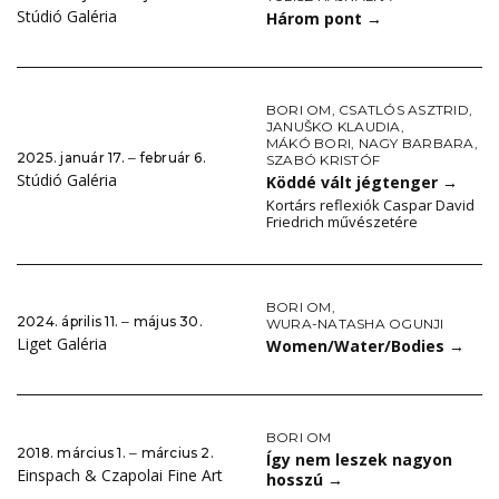
Stúdió Galéria
Három pont
→
BORI OM
,
CSATLÓS ASZTRID
,
JANUŠKO KLAUDIA
,
MÁKÓ BORI
,
NAGY BARBARA
,
2025. január 17. ‒ február 6.
SZABÓ KRISTÓF
Stúdió Galéria
Köddé vált jégtenger
→
Kortárs reflexiók Caspar David
Friedrich művészetére
BORI OM
,
2024. április 11. ‒ május 30.
WURA-NATASHA OGUNJI
Liget Galéria
Women/Water/Bodies
→
BORI OM
2018. március 1. ‒ március 2.
Így nem leszek nagyon
Einspach & Czapolai Fine Art
hosszú
→