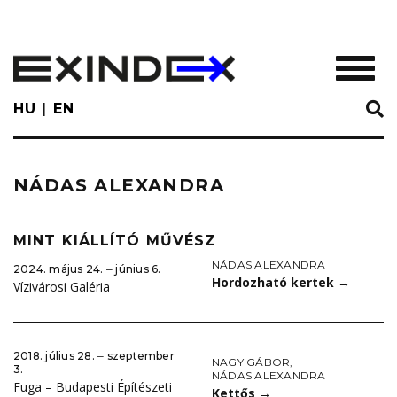
Skip
to
main
TOGGL
content
HU
EN
NÁDAS ALEXANDRA
MINT KIÁLLÍTÓ MŰVÉSZ
NÁDAS ALEXANDRA
2024. május 24. ‒ június 6.
Hordozható kertek
→
Vízivárosi Galéria
2018. július 28. ‒ szeptember
NAGY GÁBOR
,
3.
NÁDAS ALEXANDRA
Fuga – Budapesti Építészeti
Kettős
→