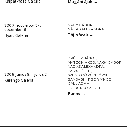
Kárpát-haza Galéria
Magántájak
→
NAGY GÁBOR
,
2007. november 24. ‒
NÁDAS ALEXANDRA
december 6.
Táj-vázak
→
Byart Galéria
DRÉHER JÁNOS
,
MATZON ÁKOS
,
NAGY GÁBOR
,
NÁDAS ALEXANDRA
,
PAIZS PÉTER
,
2006. június 9. ‒ július 7.
SZENTGYÖRGYI JÓZSEF
,
BÁNSÁGHI TIBOR VINCE
,
Kerengő Galéria
GÁLL ÁDÁM
,
IFJ. DURKÓ ZSOLT
Pannó
→