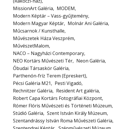
(Rákóczi-ház)
MissionArt Galéria
MODEM
Modern Képtár – Vass-gyűjtemény
Modern Magyar Képtár
Molnár Ani Galéria
Műcsarnok / Kunsthalle
Művészetek Háza Veszprém
MűvészetMalom
NACO – Nagyházi Contemporary
NEO Kortárs Művészeti Tér
Neon Galéria
Óbudai Társaskör Galéria
Parthenón-fríz Terem (Epreskert)
Pécsi Galéria M21
Pesti Vigadó
Rechnitzer Galéria
Resident Art galéria
Robert Capa Kortárs Fotográfiai Központ
Rómer Flóris Művészeti és Történeti Múzeum
Stúdió Galéria
Szent István Király Múzeum
Szentandrássy István Roma Művészeti Galéria
Szentendrei Képtár
Szépművészeti Múzeum