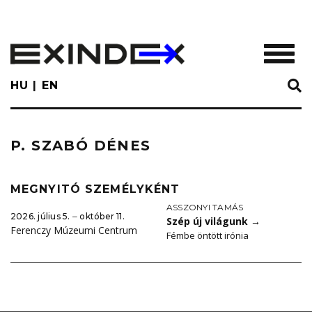
Skip
to
main
TOGGL
content
HU
EN
P. SZABÓ DÉNES
MEGNYITÓ SZEMÉLYKÉNT
ASSZONYI TAMÁS
2026. július 5. ‒ október 11.
Szép új világunk
→
Ferenczy Múzeumi Centrum
Fémbe öntött irónia