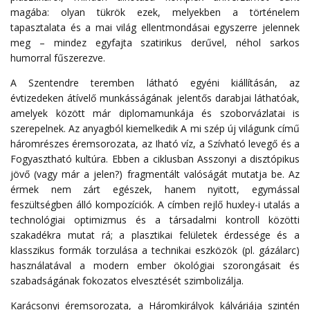
magába: olyan tükrök ezek, melyekben a történelem
tapasztalata és a mai világ ellentmondásai egyszerre jelennek
meg – mindez egyfajta szatirikus derűvel, néhol sarkos
humorral fűszerezve.
A Szentendre teremben látható egyéni kiállításán, az
évtizedeken átívelő munkásságának jelentős darabjai láthatóak,
amelyek között már diplomamunkája és szoborvázlatai is
szerepelnek. Az anyagból kiemelkedik A mi szép új világunk című
háromrészes éremsorozata, az Iható víz, a Szívható levegő és a
Fogyasztható kultúra. Ebben a ciklusban Asszonyi a disztópikus
jövő (vagy már a jelen?) fragmentált valóságát mutatja be. Az
érmek nem zárt egészek, hanem nyitott, egymással
feszültségben álló kompozíciók. A címben rejlő huxley-i utalás a
technológiai optimizmus és a társadalmi kontroll közötti
szakadékra mutat rá; a plasztikai felületek érdessége és a
klasszikus formák torzulása a technikai eszközök (pl. gázálarc)
használatával a modern ember ökológiai szorongásait és
szabadságának fokozatos elvesztését szimbolizálja.
Karácsonyi éremsorozata, a Háromkirályok kálváriája szintén