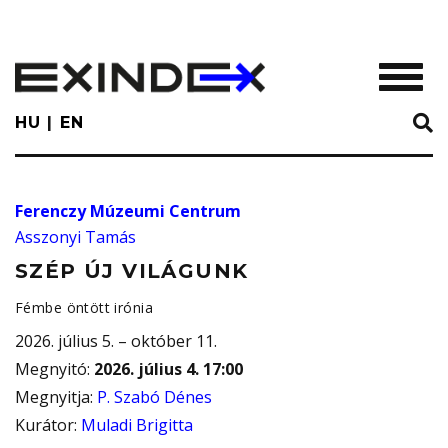
Skip
to
main
TOGGL
content
HU
EN
Ferenczy Múzeumi Centrum
Asszonyi Tamás
SZÉP ÚJ VILÁGUNK
Fémbe öntött irónia
2026. július 5. – október 11.
Megnyitó
:
2026. július 4. 17:00
Megnyitja
:
P. Szabó Dénes
Kurátor
:
Muladi Brigitta