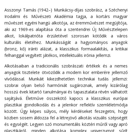
Asszonyi Tamás (1942–) Munkácsy-díjas szobrász, a Széchenyi
Irodalmi és Művészeti Akadémia tagja, a kortárs magyar
művészet egyéni hangú alkotója, az éremművészet megújítója,
aki az 1969-es alapítása óta a szentendrei Új Művésztelepen
alkot, lokálpatrióta érzületével szorosan kötődik a város
kulturális életéhez. Munkásságát a hagyományos anyagok
(bronz, kő) iránti alázat, a klasszikus formaalakítás, a kritikai
felhanggal vegyített játékos, intellektuális irónia jellemzi.
Alkotásaiban a tradicionális szobrászati értékek és a nemes
anyagok tisztelete ötvöződik a modern kor emberére jellemző
vívódással. Munkáit kikezdhetetlen technikai tudás jellemzi:
szobrai olyan belső harmóniát sugároznak, amely kizárólag
hosszú évek kitartó tanulmányai és tapasztalata révén válhatott
sajátjává. Életműve összekötő kapocs a klasszikus európai
plasztikai gondolkodás és a jelenkor reflektív szemléletmódja
között. Úgy képes súlyos, mély kérdéseket feszegetni, hogy
közben sosem áldozza fel a létrejövő alkotás vizuális szépségét
és egységét. Legyen szó monumentális köztéri műről vagy apró
plasztikáról, minden alkotása komplex univerzumot sűrít