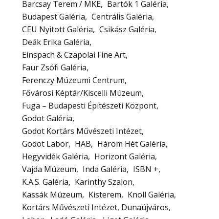
Barcsay Terem / MKE
Bartók 1 Galéria
Budapest Galéria
Centrális Galéria
CEU Nyitott Galéria
Csikász Galéria
Deák Erika Galéria
Einspach & Czapolai Fine Art
Faur Zsófi Galéria
Ferenczy Múzeumi Centrum
Fővárosi Képtár/Kiscelli Múzeum
Fuga – Budapesti Építészeti Központ
Godot Galéria
Godot Kortárs Művészeti Intézet
Godot Labor
HAB
Három Hét Galéria
Hegyvidék Galéria
Horizont Galéria
Vajda Múzeum
Inda Galéria
ISBN +
K.A.S. Galéria
Karinthy Szalon
Kassák Múzeum
Kisterem
Knoll Galéria
Kortárs Művészeti Intézet, Dunaújváros