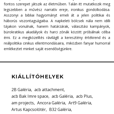
fontos szerepet játszik az életműben. Talán itt mutatkozik meg
legszebben a művész narratív ereje, ironikus gondolkodása.
Asszonyi a bibliai hagyományt emeli át a jelen politikai és
háborús viszontagságaiba. A napkeleti bölcsek nála nem idilli
tájakon vonulnak, hanem határzárak, választási kampányok,
bürokratikus akadályok és harci zónák között próbálnak célba
érni. Ez a megközelítés rávilágít a keresztény értékrend és a
reálpolitika cinikus ellentmondásaira, miközben fanyar humorral
emlékeztet minket saját esendőségünkre.
KIÁLLÍTÓHELYEK
2B Galéria
acb attachment
acb Bak Imre space
acb Galéria
acb Plus
am projects
Ancora Galéria
Art9 Galéria
Artus Kapcsolótér
B32 Galéria