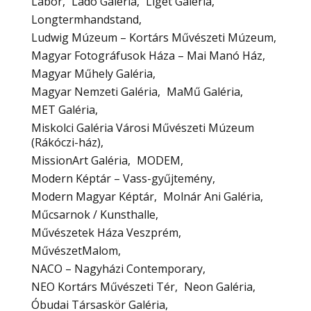
Labor
Ladó Galéria
Liget Galéria
Longtermhandstand
Ludwig Múzeum – Kortárs Művészeti Múzeum
Magyar Fotográfusok Háza – Mai Manó Ház
Magyar Műhely Galéria
Magyar Nemzeti Galéria
MaMű Galéria
MET Galéria
Miskolci Galéria Városi Művészeti Múzeum
(Rákóczi-ház)
MissionArt Galéria
MODEM
Modern Képtár – Vass-gyűjtemény
Modern Magyar Képtár
Molnár Ani Galéria
Műcsarnok / Kunsthalle
Művészetek Háza Veszprém
MűvészetMalom
NACO – Nagyházi Contemporary
NEO Kortárs Művészeti Tér
Neon Galéria
Óbudai Társaskör Galéria