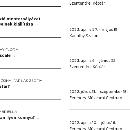
Szentendrei Képtár
exió mentorpályázat
einek kiállítása
→
2023. április 27. ‒ május 19.
Karinthy Szalon
HY FLÓRA
 scale
→
2023. április 6. ‒ június 25.
Szentendrei Képtár
UZSINA
,
FARKAS ZSÓFIA
atár?
→
2022. július 31. ‒ szeptember 18.
Ferenczy Múzeumi Centrum
ABRIELLA
an ilyen könnyű?
→
2022. április 10. ‒ július 16.
Ferenczy Múzeumi Centrum