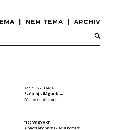
ÉMA
NEM TÉMA
ARCHÍV
ASSZONYI TAMÁS
Szép új világunk
→
Fémbe öntött irónia
”Itt vagyok!”
→
A bécsi akcionisták és a kortárs