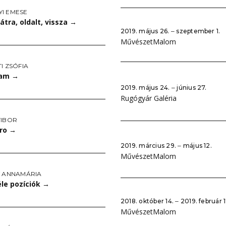
I EMESE
hátra, oldalt, vissza
→
2019. május 26. ‒ szeptember 1.
MűvészetMalom
I ZSÓFIA
pam
→
2019. május 24. ‒ június 27.
Rugógyár Galéria
TIBOR
pro
→
2019. március 29. ‒ május 12.
MűvészetMalom
Y ANNAMÁRIA
le pozíciók
→
2018. október 14. ‒ 2019. február 1
MűvészetMalom