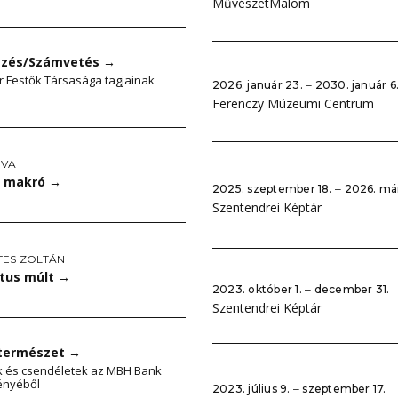
MűvészetMalom
zés/Számvetés
→
 Festők Társasága tagjainak
2026. január 23. ‒ 2030. január 6
a
Ferenczy Múzeumi Centrum
ÉVA
– makró
→
2025. szeptember 18. ‒ 2026. már
Szentendrei Képtár
TES ZOLTÁN
tus múlt
→
2023. október 1. ‒ december 31.
Szentendrei Képtár
 természet
→
k és csendéletek az MBH Bank
ényéből
2023. július 9. ‒ szeptember 17.