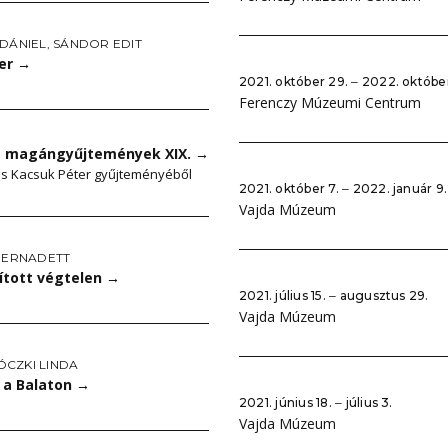
 DÁNIEL
,
SÁNDOR EDIT
er
→
2021. október 29. ‒ 2022. októbe
Ferenczy Múzeumi Centrum
s magángyűjtemények XIX.
→
s Kacsuk Péter gyűjteményéből
2021. október 7. ‒ 2022. január 9.
Vajda Múzeum
 BERNADETT
lított végtelen
→
2021. július 15. ‒ augusztus 29.
Vajda Múzeum
CZKI LINDA
a Balaton
→
2021. június 18. ‒ július 3.
Vajda Múzeum