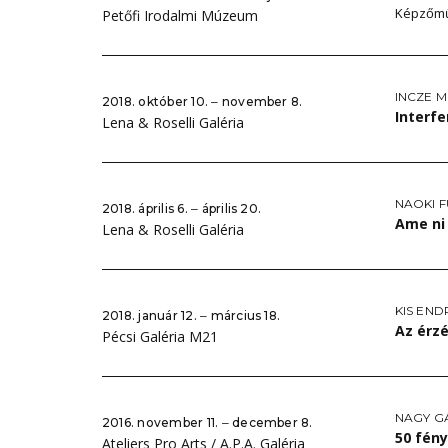
Képzőmű
Petőfi Irodalmi Múzeum
INCZE 
2018. október 10. ‒ november 8.
Interf
Lena & Roselli Galéria
NAOKI 
2018. április 6. ‒ április 20.
Ame n
Lena & Roselli Galéria
KIS END
2018. január 12. ‒ március 18.
Az érz
Pécsi Galéria M21
NAGY G
2016. november 11. ‒ december 8.
50 fén
Ateliers Pro Arts / A.P.A. Galéria