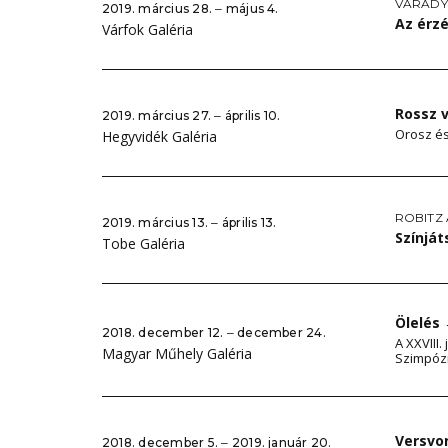
VÁRADY
2019. március 28. ‒ május 4.
Az érz
Várfok Galéria
Rossz 
2019. március 27. ‒ április 10.
Orosz é
Hegyvidék Galéria
ROBITZ
2019. március 13. ‒ április 13.
Színjá
Tobe Galéria
Ölelés
2018. december 12. ‒ december 24.
A XXVIII
Magyar Műhely Galéria
Szimpózi
Versvo
2018. december 5. ‒ 2019. január 20.