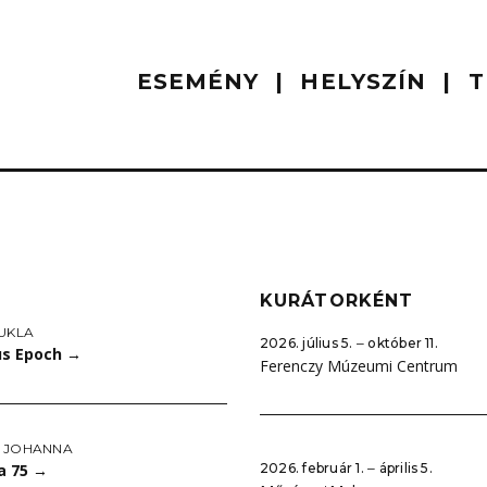
ESEMÉNY
HELYSZÍN
T
KURÁTORKÉNT
KUKLA
2026. július 5. ‒ október 11.
us Epoch
→
Ferenczy Múzeumi Centrum
 JOHANNA
a 75
→
2026. február 1. ‒ április 5.