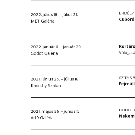
ERDÉLY
2022. július 18. ‒ július 31.
Cubord
MET Galéria
Kortár
2022. január 6. ‒ január 29.
Válogatá
Godot Galéria
SZITÁS
2021. június 23. ‒ július 16.
Fejreál
Karinthy Szalon
BODOLÓ
2021. május 26. ‒ június 15.
Nekem 
Art9 Galéria