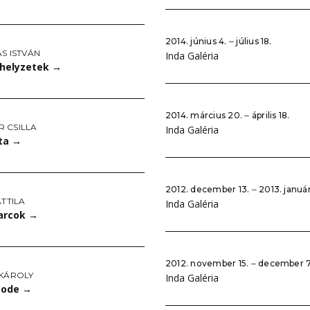
2014. június 4. ‒ július 18.
S ISTVÁN
Inda Galéria
helyzetek
→
2014. március 20. ‒ április 18.
 CSILLA
Inda Galéria
ta
→
2012. december 13. ‒ 2013. január
ATTILA
Inda Galéria
arcok
→
2012. november 15. ‒ december 7
 KÁROLY
Inda Galéria
Code
→