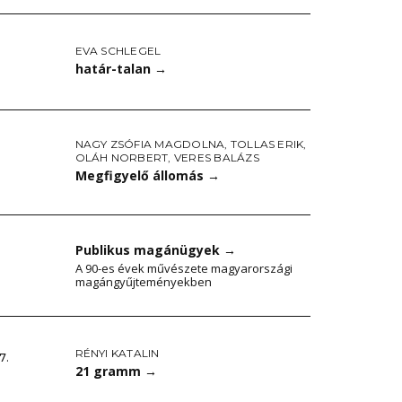
EVA SCHLEGEL
határ-talan
→
NAGY ZSÓFIA MAGDOLNA
,
TOLLAS ERIK
,
OLÁH NORBERT
,
VERES BALÁZS
Megfigyelő állomás
→
Publikus magánügyek
→
A 90-es évek művészete magyarországi
magángyűjteményekben
RÉNYI KATALIN
7.
21 gramm
→