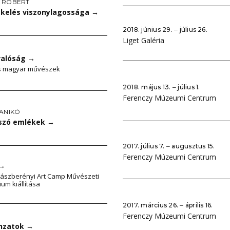
 RÓBERT
ékelés viszonylagossága
→
2018. június 29. ‒ július 26.
Liget Galéria
valóság
→
s magyar művészek
2018. május 13. ‒ július 1.
Ferenczy Múzeumi Centrum
 ANIKÓ
tszó emlékek
→
2017. július 7. ‒ augusztus 15.
Ferenczy Múzeumi Centrum
→
. jászberényi Art Camp Művészeti
um kiállítása
2017. március 26. ‒ április 16.
Ferenczy Múzeumi Centrum
nzatok
→