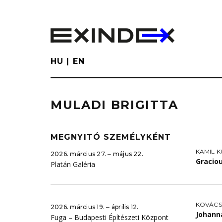
Skip
to
main
content
HU
EN
MULADI BRIGITTA
MEGNYITÓ SZEMÉLYKÉNT
KAMIL 
2026. március 27. ‒ május 22.
Gracio
Platán Galéria
KOVÁCS
2026. március 19. ‒ április 12.
Johann
Fuga – Budapesti Építészeti Központ