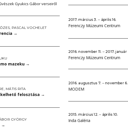
vészek Gyukics Gábor verseiről
2017. március 3. ‒ április 16.
Ferenczy Múzeumi Centrum
MÓZES
,
PASCAL VOCHELET
erencia
→
2016. november 11. ‒ 2017. január
Ferenczy Múzeumi Centrum
FUKU
i mo mazeku
→
2016. augusztus 7. ‒ november 6.
MODEM
RE
,
MÁTIS RITA
ékelhető felosztása
→
2015. március 12. ‒ április 10.
ÁBOR GYÖRGY
Inda Galéria
y
→