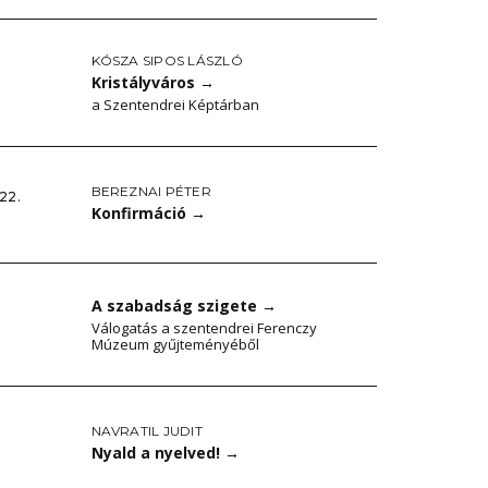
KÓSZA SIPOS LÁSZLÓ
Kristályváros
→
a Szentendrei Képtárban
BEREZNAI PÉTER
 22.
Konfirmáció
→
A szabadság szigete
→
Válogatás a szentendrei Ferenczy
Múzeum gyűjteményéből
NAVRATIL JUDIT
Nyald a nyelved!
→