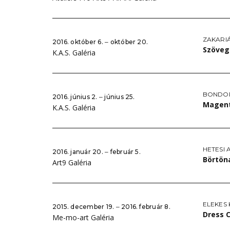
ZAKARIÁ
2016. október 6. ‒ október 20.
Szöveg
K.A.S. Galéria
BONDOR
2016. június 2. ‒ június 25.
Magen
K.A.S. Galéria
HETESI 
2016. január 20. ‒ február 5.
Börtön
Art9 Galéria
ELEKES
2015. december 19. ‒ 2016. február 8.
Dress 
Me-mo-art Galéria