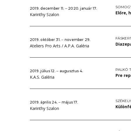
SOMOGY
2019. december 11. ‒ 2020. január 17.
Előre, 
Karinthy Szalon
FÁSKERT
2019. október 31. ‒ november 29.
Diaze
Ateliers Pro Arts / A.P.A. Galéria
PALKÓ 
2019. július 12. ‒ augusztus 4.
Pre re
K.A.S. Galéria
SZÉKEL
2019. április 24. ‒ május 17.
Különfé
Karinthy Szalon