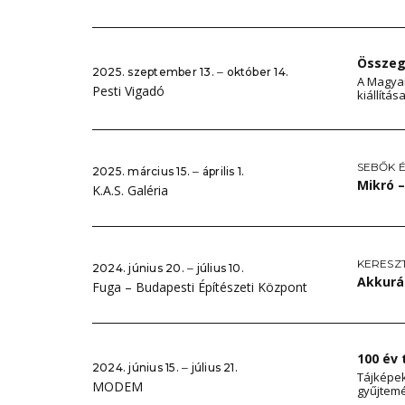
Összeg
2025. szeptember 13. ‒ október 14.
A Magyar
Pesti Vigadó
kiállítás
SEBŐK 
2025. március 15. ‒ április 1.
Mikró 
K.A.S. Galéria
KERESZ
2024. június 20. ‒ július 10.
Akkurá
Fuga – Budapesti Építészeti Központ
100 év
2024. június 15. ‒ július 21.
Tájképe
MODEM
gyűjtem