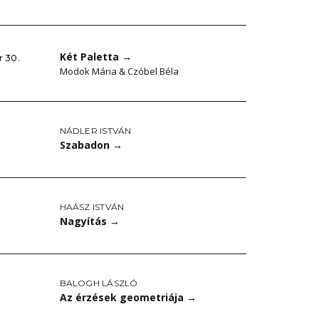
Két Paletta
→
r 30.
Modok Mária & Czóbel Béla
NÁDLER ISTVÁN
Szabadon
→
HAÁSZ ISTVÁN
Nagyítás
→
BALOGH LÁSZLÓ
Az érzések geometriája
→