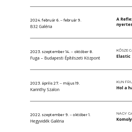
A Refl
2024. február 6. ‒ február 9.
nyertes
B32 Galéria
KŐSZEG
2023. szeptember 14. ‒ október 8.
Elastic
Fuga – Budapesti Építészeti Központ
KUN FR
2023. április 27. ‒ május 19.
Hol a h
Karinthy Szalon
NAGY G
2022. szeptember 9. ‒ október 1.
Komoly
Hegyvidék Galéria