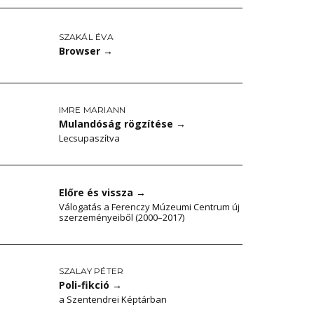
SZAKÁL ÉVA
Browser
→
IMRE MARIANN
Mulandóság rögzítése
→
Lecsupaszítva
Előre és vissza
→
Válogatás a Ferenczy Múzeumi Centrum új
szerzeményeiből (2000–2017)
SZALAY PÉTER
Poli-fikció
→
a Szentendrei Képtárban