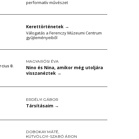
performatív művészet
Kerettörténetek
→
.
Válogatás a Ferenczy Múzeumi Centrum
gyűjteményeiből
MAGYARÓSI ÉVA
cius 8.
Nino és Nina, amikor még utoljára
visszanéztek
→
ERDÉLYI GÁBOR
Társításaim
→
DOBOKAY MÁTÉ
,
KÚTVÖLGYI-SZABÓ ÁRON