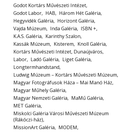
Godot Kortárs Művészeti Intézet
Godot Labor
HAB
Három Hét Galéria
Hegyvidék Galéria
Horizont Galéria
Vajda Múzeum
Inda Galéria
ISBN +
K.A.S. Galéria
Karinthy Szalon
Kassák Múzeum
Kisterem
Knoll Galéria
Kortárs Művészeti Intézet, Dunaújváros
Labor
Ladó Galéria
Liget Galéria
Longtermhandstand
Ludwig Múzeum – Kortárs Művészeti Múzeum
Magyar Fotográfusok Háza – Mai Manó Ház
Magyar Műhely Galéria
Magyar Nemzeti Galéria
MaMű Galéria
MET Galéria
Miskolci Galéria Városi Művészeti Múzeum
(Rákóczi-ház)
MissionArt Galéria
MODEM