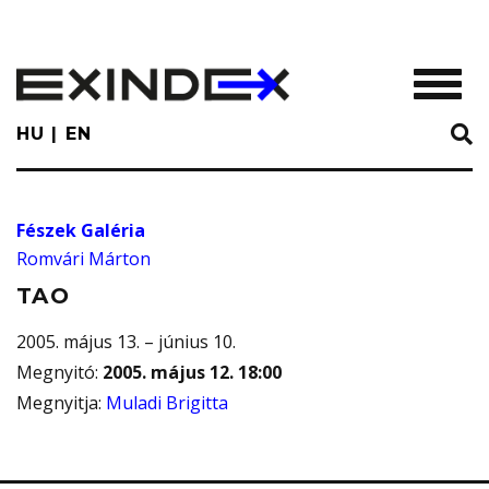
Skip
to
main
TOGGL
content
HU
EN
Fészek Galéria
Romvári Márton
TAO
2005. május 13. – június 10.
Megnyitó
:
2005. május 12. 18:00
Megnyitja
:
Muladi Brigitta