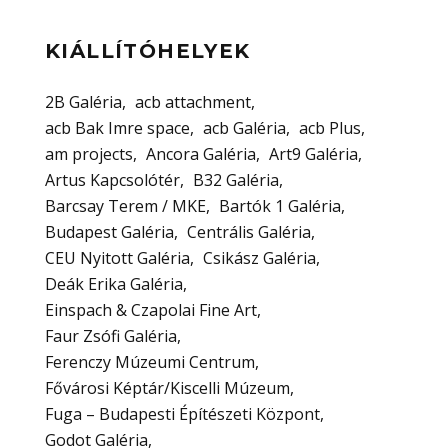
KIÁLLÍTÓHELYEK
2B Galéria
acb attachment
acb Bak Imre space
acb Galéria
acb Plus
am projects
Ancora Galéria
Art9 Galéria
Artus Kapcsolótér
B32 Galéria
Barcsay Terem / MKE
Bartók 1 Galéria
Budapest Galéria
Centrális Galéria
CEU Nyitott Galéria
Csikász Galéria
Deák Erika Galéria
Einspach & Czapolai Fine Art
Faur Zsófi Galéria
Ferenczy Múzeumi Centrum
Fővárosi Képtár/Kiscelli Múzeum
Fuga – Budapesti Építészeti Központ
Godot Galéria