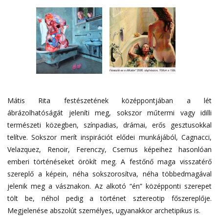
Mátis Rita festészetének középpontjában a lét
ábrázolhatóságát jeleníti meg, sokszor műtermi vagy idilli
természeti közegben, színpadias, drámai, erős gesztusokkal
telítve. Sokszor merít inspirációt elődei munkájából, Cagnacci,
Velazquez, Renoir, Ferenczy, Csernus képeihez hasonlóan
emberi történéseket örökít meg. A festőnő maga visszatérő
szereplő a képein, néha sokszorosítva, néha többedmagával
jelenik meg a vásznakon. Az alkotó “én” középponti szerepet
tölt be, néhol pedig a történet sztereotip főszereplője.
Megjelenése abszolút személyes, ugyanakkor archetipikus is.