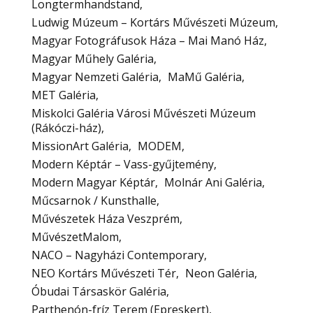
Longtermhandstand
Ludwig Múzeum – Kortárs Művészeti Múzeum
Magyar Fotográfusok Háza – Mai Manó Ház
Magyar Műhely Galéria
Magyar Nemzeti Galéria
MaMű Galéria
MET Galéria
Miskolci Galéria Városi Művészeti Múzeum
(Rákóczi-ház)
MissionArt Galéria
MODEM
Modern Képtár – Vass-gyűjtemény
Modern Magyar Képtár
Molnár Ani Galéria
Műcsarnok / Kunsthalle
Művészetek Háza Veszprém
MűvészetMalom
NACO – Nagyházi Contemporary
NEO Kortárs Művészeti Tér
Neon Galéria
Óbudai Társaskör Galéria
Parthenón-fríz Terem (Epreskert)