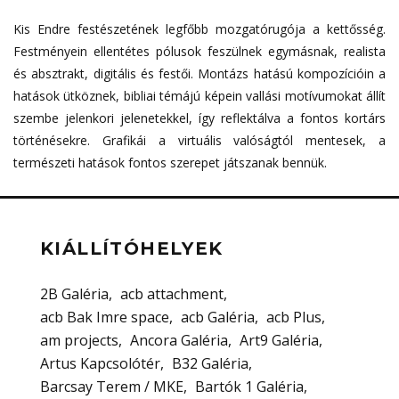
Kis Endre festészetének legfőbb mozgatórugója a kettősség.
Festményein ellentétes pólusok feszülnek egymásnak, realista
és absztrakt, digitális és festői. Montázs hatású kompozícióin a
hatások ütköznek, bibliai témájú képein vallási motívumokat állít
szembe jelenkori jelenetekkel, így reflektálva a fontos kortárs
történésekre. Grafikái a virtuális valóságtól mentesek, a
természeti hatások fontos szerepet játszanak bennük.
KIÁLLÍTÓHELYEK
2B Galéria
acb attachment
acb Bak Imre space
acb Galéria
acb Plus
am projects
Ancora Galéria
Art9 Galéria
Artus Kapcsolótér
B32 Galéria
Barcsay Terem / MKE
Bartók 1 Galéria