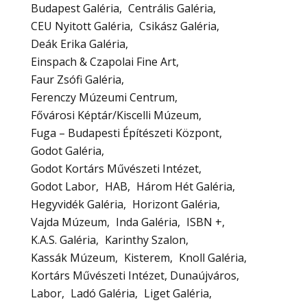
Budapest Galéria
Centrális Galéria
CEU Nyitott Galéria
Csikász Galéria
Deák Erika Galéria
Einspach & Czapolai Fine Art
Faur Zsófi Galéria
Ferenczy Múzeumi Centrum
Fővárosi Képtár/Kiscelli Múzeum
Fuga – Budapesti Építészeti Központ
Godot Galéria
Godot Kortárs Művészeti Intézet
Godot Labor
HAB
Három Hét Galéria
Hegyvidék Galéria
Horizont Galéria
Vajda Múzeum
Inda Galéria
ISBN +
K.A.S. Galéria
Karinthy Szalon
Kassák Múzeum
Kisterem
Knoll Galéria
Kortárs Művészeti Intézet, Dunaújváros
Labor
Ladó Galéria
Liget Galéria