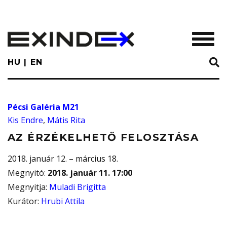
Skip
to
main
TOGGL
content
HU
EN
Pécsi Galéria M21
Kis Endre
,
Mátis Rita
AZ ÉRZÉKELHETŐ FELOSZTÁSA
2018. január 12. – március 18.
Megnyitó
:
2018. január 11. 17:00
Megnyitja
:
Muladi Brigitta
Kurátor
:
Hrubi Attila