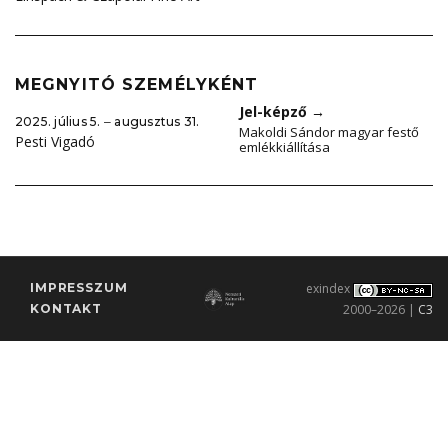
MEGNYITÓ SZEMÉLYKÉNT
Jel-képző
→
2025. július 5. ‒ augusztus 31.
Makoldi Sándor magyar festő
Pesti Vigadó
emlékkiállítása
IMPRESSZUM
exindex
KONTAKT
2000–2026 |
C3