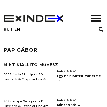
Skip
to
main
TOGGL
content
HU
EN
PAP GÁBOR
MINT KIÁLLÍTÓ MŰVÉSZ
PAP GÁBOR
2025. április 18. ‒ április 30.
Egy halálraítélt műterme
Einspach & Czapolai Fine Art
→
PAP GÁBOR
2024. május 24. ‒ június 12.
Minden Sár
→
Einspach & Czapolai Fine Art