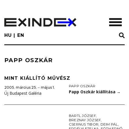
Skip
to
main
TOGGL
content
HU
EN
PAPP OSZKÁR
MINT KIÁLLÍTÓ MŰVÉSZ
PAPP OSZKÁR
2005. március 25. ‒ május 1.
Papp Oszkár kiállítása
→
Új Budapest Galéria
BARTL JÓZSEF
,
BREZNAY JÓZSEF
,
CSERNUS TIBOR
,
DEIM PÁL
,
ERDÉLYI ETELKA
,
FÓTH ERNŐ
,