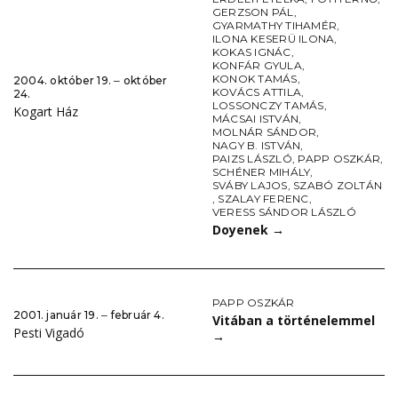
GERZSON PÁL
,
GYARMATHY TIHAMÉR
,
ILONA KESERÜ ILONA
,
KOKAS IGNÁC
,
KONFÁR GYULA
,
KONOK TAMÁS
,
2004. október 19. ‒ október
KOVÁCS ATTILA
,
24.
LOSSONCZY TAMÁS
,
Kogart Ház
MÁCSAI ISTVÁN
,
MOLNÁR SÁNDOR
,
NAGY B. ISTVÁN
,
PAIZS LÁSZLÓ
,
PAPP OSZKÁR
,
SCHÉNER MIHÁLY
,
SVÁBY LAJOS
,
SZABÓ ZOLTÁN
,
SZALAY FERENC
,
VERESS SÁNDOR LÁSZLÓ
Doyenek
→
PAPP OSZKÁR
2001. január 19. ‒ február 4.
Vitában a történelemmel
Pesti Vigadó
→