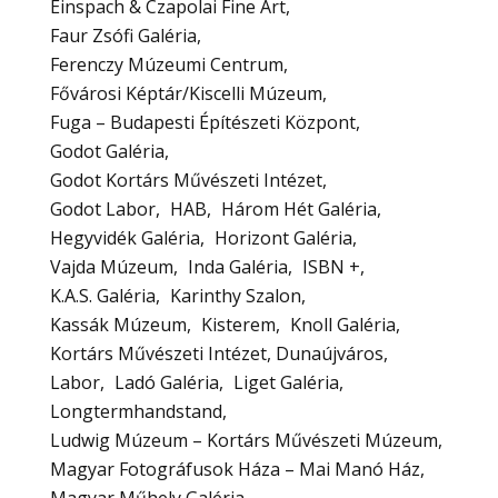
Einspach & Czapolai Fine Art
Faur Zsófi Galéria
Ferenczy Múzeumi Centrum
Fővárosi Képtár/Kiscelli Múzeum
Fuga – Budapesti Építészeti Központ
Godot Galéria
Godot Kortárs Művészeti Intézet
Godot Labor
HAB
Három Hét Galéria
Hegyvidék Galéria
Horizont Galéria
Vajda Múzeum
Inda Galéria
ISBN +
K.A.S. Galéria
Karinthy Szalon
Kassák Múzeum
Kisterem
Knoll Galéria
Kortárs Művészeti Intézet, Dunaújváros
Labor
Ladó Galéria
Liget Galéria
Longtermhandstand
Ludwig Múzeum – Kortárs Művészeti Múzeum
Magyar Fotográfusok Háza – Mai Manó Ház