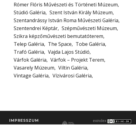
Rómer Flóris Művészeti és Történeti Múzeum
Stúdió Galéria
Szent István Király Múzeum
Szentandrássy István Roma Művészeti Galéria
Szentendrei Képtár
Szépművészeti Múzeum
Szikra képzőművészeti bemutatóterem
Telep Galéria
The Space
Tobe Galéria
Trafó Galéria
Vajda Lajos Stúdió
Várfok Galéria
Várfok – Projekt Terem
Vasarely Múzeum
Viltin Galéria
Vintage Galéria
Vízivárosi Galéria
IMPRESSZUM
exindex
KONTAKT
2000–2026 |
C3