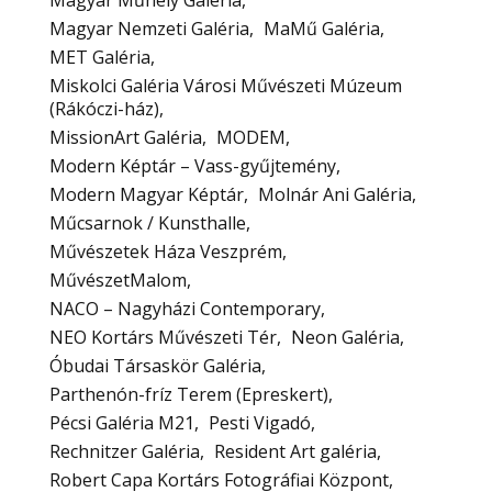
Magyar Műhely Galéria
Magyar Nemzeti Galéria
MaMű Galéria
MET Galéria
Miskolci Galéria Városi Művészeti Múzeum
(Rákóczi-ház)
MissionArt Galéria
MODEM
Modern Képtár – Vass-gyűjtemény
Modern Magyar Képtár
Molnár Ani Galéria
Műcsarnok / Kunsthalle
Művészetek Háza Veszprém
MűvészetMalom
NACO – Nagyházi Contemporary
NEO Kortárs Művészeti Tér
Neon Galéria
Óbudai Társaskör Galéria
Parthenón-fríz Terem (Epreskert)
Pécsi Galéria M21
Pesti Vigadó
Rechnitzer Galéria
Resident Art galéria
Robert Capa Kortárs Fotográfiai Központ