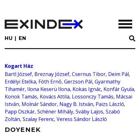
Skip
to
main
TOGGL
content
HU
EN
Kogart Ház
Bartl József
,
Breznay József
,
Csernus Tibor
,
Deim Pál
,
Erdélyi Etelka
,
Fóth Ernő
,
Gerzson Pál
,
Gyarmathy
Tihamér
,
Ilona Keserü Ilona
,
Kokas Ignác
,
Konfár Gyula
,
Konok Tamás
,
Kovács Attila
,
Lossonczy Tamás
,
Mácsai
István
,
Molnár Sándor
,
Nagy B. István
,
Paizs László
,
Papp Oszkár
,
Schéner Mihály
,
Sváby Lajos
,
Szabó
Zoltán
,
Szalay Ferenc
,
Veress Sándor László
DOYENEK