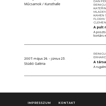
DAN PE
Műcsarnok / Kunsthalle
REINIG
KATEŘI
MLADEN 
KAMEN 
FLORIN
CLEMEN
A pult
A poszts
kortárs
REINIG
ERHARD
2007. május 26. ‒ június 23.
A társ
Stúdió Galéria
A rugal
IMPRESSZUM
KONTAKT