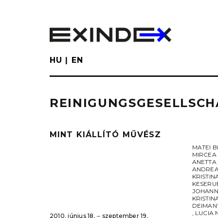
Skip
to
main
content
HU
EN
REINIGUNGSGESELLSCH
MINT KIÁLLÍTÓ MŰVÉSZ
MATEI 
MIRCEA
ANETTA
ANDREA
KRISTIN
KESERU
JOHANN
KRISTIN
DEIMAN
,
LUCIA
2010. június 18. ‒ szeptember 19.