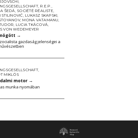
RJOVSCHI
,
UNGSGESELLSCHAFT
,
R.E.P.
,
NA ŠEDÁ
,
SOCIÉTÉ RÉALISTE
,
STILINOVIĆ
,
LUKASZ SKAPSKI
,
STOYANOV
,
MONA VATAMANU
,
 TUDOR
,
LUCIA TKÁCOVÁ
,
S VON WEDEMEYER
 mögött
→
zocialista gazdaság jelenségei a
 művészetben
UNGSGESELLSCHAFT
,
T MIKLÓS
adalmi motor
→
mas munka nyomában