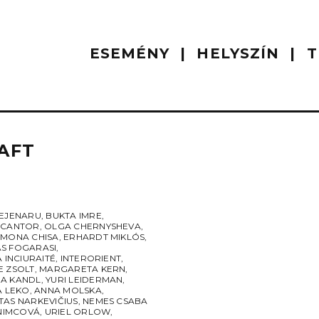
ESEMÉNY
HELYSZÍN
T
AFT
BEJENARU
,
BUKTA IMRE
,
 CANTOR
,
OLGA CHERNYSHEVA
,
 MONA CHISA
,
ERHARDT MIKLÓS
,
S FOGARASI
,
A INCIURAITÉ
,
INTERORIENT
,
E ZSOLT
,
MARGARETA KERN
,
A KANDL
,
YURI LEIDERMAN
,
A LEKO
,
ANNA MOLSKA
,
TAS NARKEVIČIUS
,
NEMES CSABA
 NIMCOVÁ
,
URIEL ORLOW
,