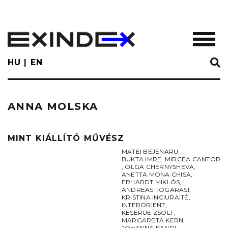
Skip
to
main
TOGGL
content
HU
EN
ANNA MOLSKA
MINT KIÁLLÍTÓ MŰVÉSZ
MATEI BEJENARU
,
BUKTA IMRE
,
MIRCEA CANTOR
,
OLGA CHERNYSHEVA
,
ANETTA MONA CHISA
,
ERHARDT MIKLÓS
,
ANDREAS FOGARASI
,
KRISTINA INCIURAITÉ
,
INTERORIENT
,
KESERUE ZSOLT
,
MARGARETA KERN
,
JOHANNA KANDL
,