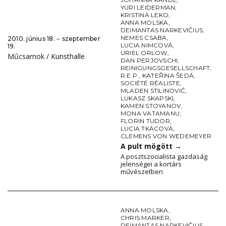
YURI LEIDERMAN
,
KRISTINA LEKO
,
ANNA MOLSKA
,
DEIMANTAS NARKEVIČIUS
,
NEMES CSABA
,
2010. június 18. ‒ szeptember
LUCIA NIMCOVÁ
,
19.
URIEL ORLOW
,
Műcsarnok / Kunsthalle
DAN PERJOVSCHI
,
REINIGUNGSGESELLSCHAFT
,
R.E.P.
,
KATEŘINA ŠEDÁ
,
SOCIÉTÉ RÉALISTE
,
MLADEN STILINOVIĆ
,
LUKASZ SKAPSKI
,
KAMEN STOYANOV
,
MONA VATAMANU
,
FLORIN TUDOR
,
LUCIA TKÁCOVÁ
,
CLEMENS VON WEDEMEYER
A pult mögött
→
A posztszocialista gazdaság
jelenségei a kortárs
művészetben
ANNA MOLSKA
,
CHRIS MARKER
,
DEIMANTAS NARKEVIČIUS
,