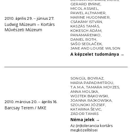
GERARD BYRNE
,
MICOL ASSAEL
,
PAWEL ALTHAMER
,
MARINE HUGONNIER
,
2010. április 29. ‒ június 27.
CSÁKÁNY ISTVÁN
,
Ludwig Múzeum – Kortárs
KASZÁS TAMÁS
,
Művészeti Múzeum
KOKESCH ÁDÁM
,
PANAMARENKO
,
DANIEL ROTH
,
SAŠO SEDLAČEK
,
JANE AND LOUISE WILSON
A képzelet tudománya
→
SONGÜL BOYRAZ
,
MARIA PAPADIMITROU
,
T.A.M.A
,
TAMARA MOYZES
,
ANNA MOLSKA
,
WOJTEK BĄKOWSKI
,
JOANNA RAJKOWSKA
,
2010. március 20. ‒ április 16.
SZOLNOKI JÓZSEF
,
Barcsay Terem / MKE
KATARINA ŠEVIC
,
ZÁDOR TAMÁS
Néma jelek
→
Az (in)tolerancia kortárs
megközelítései