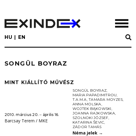
Skip
to
main
TOGGL
content
HU
EN
SONGÜL BOYRAZ
MINT KIÁLLÍTÓ MŰVÉSZ
SONGÜL BOYRAZ
,
MARIA PAPADIMITROU
,
T.A.M.A
,
TAMARA MOYZES
,
ANNA MOLSKA
,
WOJTEK BĄKOWSKI
,
JOANNA RAJKOWSKA
,
2010. március 20. ‒ április 16.
SZOLNOKI JÓZSEF
,
Barcsay Terem / MKE
KATARINA ŠEVIC
,
ZÁDOR TAMÁS
Néma jelek
→