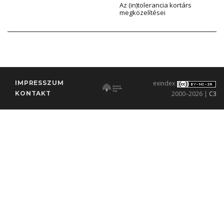
Az (in)tolerancia kortárs
megközelítései
IMPRESSZUM
exindex
KONTAKT
2000–2026 |
C3