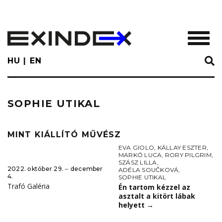
Skip
to
main
TOGGL
content
HU
EN
SOPHIE UTIKAL
MINT KIÁLLÍTÓ MŰVÉSZ
EVA GIOLO
,
KÁLLAY ESZTER
,
MARKÓ LUCA
,
RORY PILGRIM
,
SZÁSZ LILLA
,
2022. október 29. ‒ december
ADÉLA SOUČKOVÁ
,
4.
SOPHIE UTIKAL
Trafó Galéria
Én tartom kézzel az
asztalt a kitört lábak
helyett
→