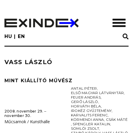
Skip
to
main
TOGGL
content
HU
EN
VASS LÁSZLÓ
MINT KIÁLLÍTÓ MŰVÉSZ
ANTAL PÉTER
,
ELSŐ MAGYAR LÁTVÁNYTÁR
,
FEUER ANDRÁS
,
GERŐ LÁSZLÓ
,
HORVÁTH BÉLA
,
IROKÉZ GYŰJTEMÉNY
,
2008. november 29. ‒
KARVALITS FERENC
,
november 30.
KÖRMENDI ANNA
,
CSÁK MÁTÉ
Műcsarnok / Kunsthalle
,
SPENGLER KATALIN
,
SOMLÓI ZSOLT
,
SZABÓ KÁROLY
,
VASS LÁSZLÓ