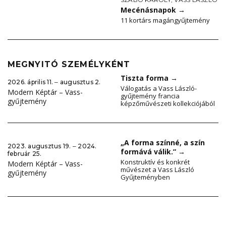
Mecénásnapok
→
11 kortárs magángyűjtemény
MEGNYITÓ SZEMÉLYKÉNT
Tiszta forma
→
2026. április 11. ‒ augusztus 2.
Válogatás a Vass László-
Modern Képtár – Vass-
gyűjtemény francia
gyűjtemény
képzőművészeti kollekciójából
„A forma színné, a szín
2023. augusztus 19. ‒ 2024.
formává válik.”
→
február 25.
Konstruktív és konkrét
Modern Képtár – Vass-
művészet a Vass László
gyűjtemény
Gyűjteményben