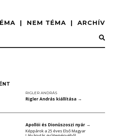
ÉMA
NEM TÉMA
ARCHÍV
ÉNT
RIGLER ANDRÁS
Rigler András kiállítása
→
Apollói és Dionüszoszi nyár
→
Képpárok a 25 éves Első Magyar
Látványtár gyűjteményéből