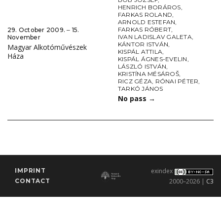
HENRICH BORÁROS
,
FARKAS ROLAND
,
ARNOLD ESTEFAN
,
FARKAS RÓBERT
,
29. October 2009. ‒ 15.
IVAN LADISLAV GALETA
,
November
KÁNTOR ISTVÁN
,
Magyar Alkotóművészek
KISPÁL ATTILA
,
Háza
KISPÁL ÁGNES-EVELIN
,
LÁSZLÓ ISTVÁN
,
KRISTÍNA MÉSÁROŠ
,
RICZ GÉZA
,
RÓNAI PÉTER
,
TARKÓ JÁNOS
No pass
→
IMPRINT
exindex
CONTACT
2000–2026 |
C3