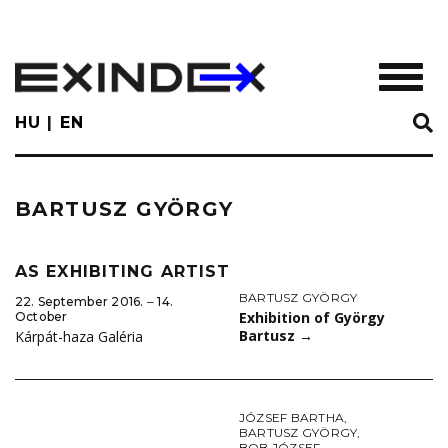
Skip
to
main
TOGGL
content
HU
EN
BARTUSZ GYÖRGY
AS EXHIBITING ARTIST
BARTUSZ GYÖRGY
22. September 2016. ‒ 14.
Exhibition of György
October
Bartusz
→
Kárpát-haza Galéria
JÓZSEF BARTHA
,
BARTUSZ GYÖRGY
,
BOB JÓZSEF
,