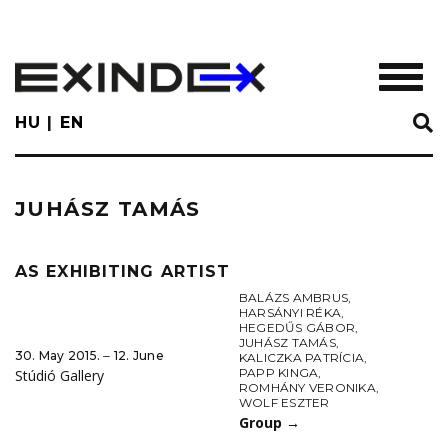
Skip
to
main
TOGGL
content
HU
EN
JUHÁSZ TAMÁS
AS EXHIBITING ARTIST
BALÁZS AMBRUS
,
HARSÁNYI RÉKA
,
HEGEDŰS GÁBOR
,
JUHÁSZ TAMÁS
,
30. May 2015. ‒ 12. June
KALICZKA PATRÍCIA
,
PAPP KINGA
,
Stúdió Gallery
ROMHÁNY VERONIKA
,
WOLF ESZTER
Group
→