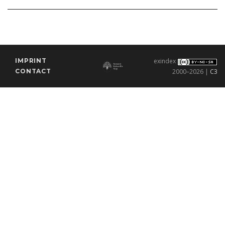
IMPRINT
exindex
CONTACT
2000–2026 |
C3