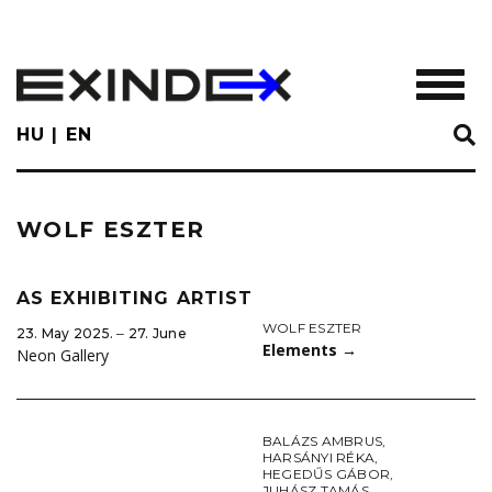
Skip
to
main
TOGGL
content
HU
EN
WOLF ESZTER
AS EXHIBITING ARTIST
WOLF ESZTER
23. May 2025. ‒ 27. June
Elements
→
Neon Gallery
BALÁZS AMBRUS
,
HARSÁNYI RÉKA
,
HEGEDŰS GÁBOR
,
JUHÁSZ TAMÁS
,