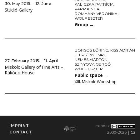
30. May 2015. ‒ 12. June
KALICZKA PATRÍCIA
,
PAPP KINGA
,
Stúdió Gallery
ROMHÁNY VERONIKA
,
WOLF ESZTER
Group
→
BORSOS LŐRINC
,
KISS ADRIÁN
,
LEPSÉNYI IMRE
,
NEMES MÁRTON
,
27. February 2015. ‒ 11. April
SZINYOVA GERGŐ
,
Miskolc Gallery of Fine Arts –
WOLF ESZTER
Rákóczi House
Public space
→
XIII. Miskolc Workshop
IMPRINT
exindex
CONTACT
2000–2026 |
C3