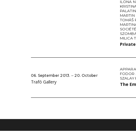
ILONA 
KRISTI
PALATI
MARTIN
TOMÁŠ 
MARTIN
SOCIÉTÉ
SZOMBA
MILICA 
Privat
APPARA
FODOR 
06. September 2013. ‒ 20. October
SZALAY
Trafó Gallery
The Em
IMPRINT
CONTACT