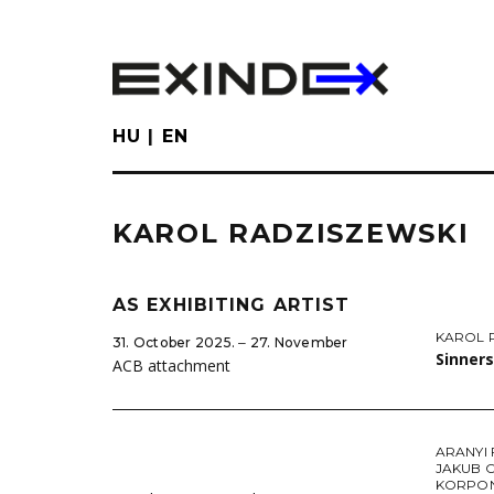
Skip
to
main
content
HU
EN
KAROL RADZISZEWSKI
AS EXHIBITING ARTIST
KAROL 
31. October 2025. ‒ 27. November
Sinner
ACB attachment
ARANYI
JAKUB 
KORPON