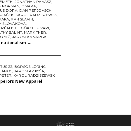
NÉMETH
,
JONATHAN RAVASZ
,
NA NORMAN
,
OMARA
,
NUS DÓRA
,
DAN PERJOVSCHI
,
 PIAČEK
,
KAROL RADZISZEWSKI
,
RAFA
,
RAN SLAVIN
,
A SLOVÁKOVÁ
,
 RÉALISTE
,
GÖKCE SUVARI
,
THY BÁLINT
,
MARK THER
,
TOMIĆ
,
JAROSLAV VARGA
e nationalism
→
TUS 22
,
BORSOS LŐRINC
,
JÁNOS
,
JAROSLAV KYŠA
,
 PÉTER
,
KAROL RADZISZEWSKI
perors New Apparel
→