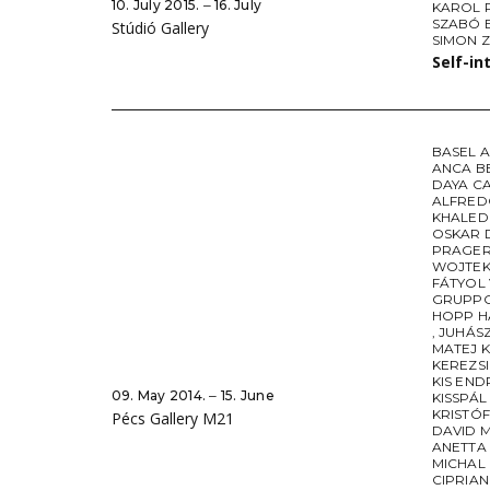
10. July 2015. ‒ 16. July
KAROL 
SZABÓ 
Stúdió Gallery
SIMON 
Self-in
BASEL 
ANCA B
DAYA C
ALFRED
KHALED
OSKAR 
PRAGER
WOJTEK
FÁTYOL
GRUPP
HOPP H
,
JUHÁSZ
MATEJ 
KEREZS
KIS END
09. May 2014. ‒ 15. June
KISSPÁ
KRISTÓ
Pécs Gallery M21
DAVID 
ANETTA
MICHAL
CIPRIA