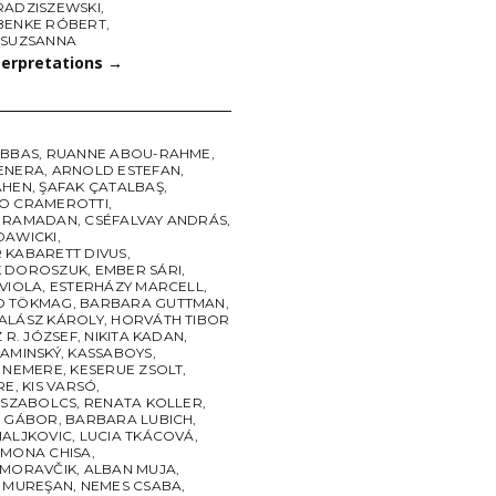
RADZISZEWSKI
,
BENKE RÓBERT
,
ZSUZSANNA
terpretations
→
ABBAS
,
RUANNE ABOU-RAHME
,
ENERA
,
ARNOLD ESTEFAN
,
AHEN
,
ŞAFAK ÇATALBAŞ
,
O CRAMEROTTI
,
 RAMADAN
,
CSÉFALVAY ANDRÁS
,
DAWICKI
,
 KABARETT DIVUS
,
 DOROSZUK
,
EMBER SÁRI
,
 VIOLA
,
ESTERHÁZY MARCELL
,
O TÖKMAG
,
BARBARA GUTTMAN
,
ALÁSZ KÁROLY
,
HORVÁTH TIBOR
 R. JÓZSEF
,
NIKITA KADAN
,
KAMINSKÝ
,
KASSABOYS
,
I NEMERE
,
KESERUE ZSOLT
,
RE
,
KIS VARSÓ
,
L SZABOLCS
,
RENATA KOLLER
,
F GÁBOR
,
BARBARA LUBICH
,
MALJKOVIC
,
LUCIA TKÁCOVÁ
,
 MONA CHISA
,
 MORAVČIK
,
ALBAN MUJA
,
N MUREŞAN
,
NEMES CSABA
,