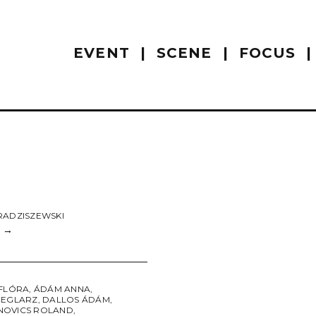
EVENT
SCENE
FOCUS
RADZISZEWSKI
s
→
 FLÓRA
,
ÁDÁM ANNA
,
CEGLARZ
,
DALLOS ÁDÁM
,
OVICS ROLAND
,