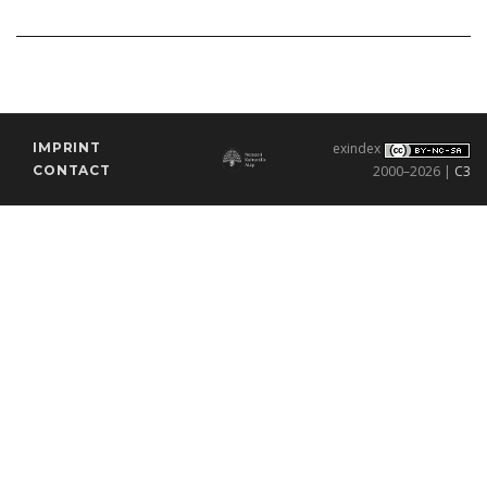
IMPRINT
exindex
CONTACT
2000–2026 |
C3