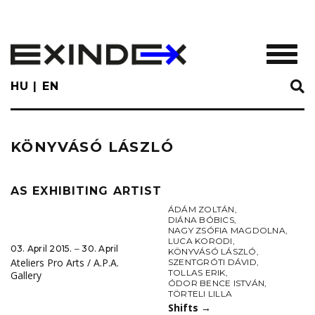
Skip
to
main
TOGGL
content
HU
EN
KÖNYVÁSÓ LÁSZLÓ
AS EXHIBITING ARTIST
ÁDÁM ZOLTÁN
,
DIÁNA BÓBICS
,
NAGY ZSÓFIA MAGDOLNA
,
LUCA KORODI
,
03. April 2015. ‒ 30. April
KÖNYVÁSÓ LÁSZLÓ
,
Ateliers Pro Arts / A.P.A.
SZENTGRÓTI DÁVID
,
TOLLAS ERIK
,
Gallery
ÓDOR BENCE ISTVÁN
,
TÖRTELI LILLA
Shifts
→