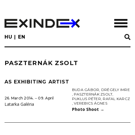
Skip
to
main
TOGGL
content
HU
EN
PASZTERNÁK ZSOLT
AS EXHIBITING ARTIST
BUDA GÁBOR
,
DRÉGELY IMRE
,
PASZTERNÁK ZSOLT
,
26. March 2014. ‒ 09. April
PUKLUS PÉTER
,
RAFAL KARCZ
,
VEREBICS ÁGNES
Latarka Galéria
Photo Shoot
→