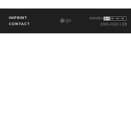
IMPRINT
exindex
CONTACT
2000–2026 |
C3