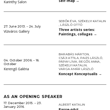
Self-map
→
Karinthy Salon
SEBŐK ÉVA
,
SZÉKELYI KATALIN
,
LÁSZLÓ OTTÓ
27. June 2013. ‒ 24. July
Three artists series:
Víziváros Gallery
Paintings, collages
→
BARABÁS MÁRTON
,
CSÁJI ATTILA
,
PAIZS LÁSZLÓ
,
04. October 2006. ‒ 16.
PÁPAY LÍVIA
,
REGŐS ANNA
,
October
SZÉKELYI KATALIN
,
Kerengő Galéria
VARGA AMÁR LÁSZLÓ
Koncept Konceptualis
→
AS AN OPENING SPEAKER
17. December 2015. ‒ 23.
ALBERT KATALIN
January 2016.
Passe-pArt
→