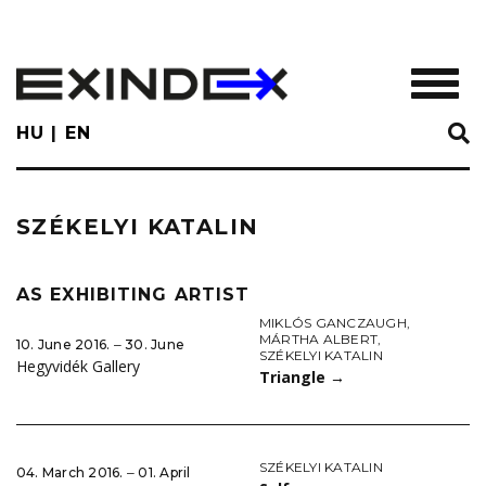
Skip
to
main
TOGGL
content
HU
EN
SZÉKELYI KATALIN
AS EXHIBITING ARTIST
MIKLÓS GANCZAUGH
,
MÁRTHA ALBERT
,
10. June 2016. ‒ 30. June
SZÉKELYI KATALIN
Hegyvidék Gallery
Triangle
→
SZÉKELYI KATALIN
04. March 2016. ‒ 01. April