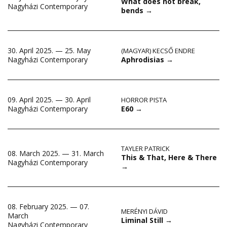
What does not break,
Nagyházi Contemporary
bends
→
30. April 2025. — 25. May
(MAGYAR) KECSŐ ENDRE
Aphrodisias
→
Nagyházi Contemporary
09. April 2025. — 30. April
HORROR PISTA
E60
→
Nagyházi Contemporary
TAYLER PATRICK
08. March 2025. — 31. March
This & That, Here & There
Nagyházi Contemporary
→
08. February 2025. — 07.
MERÉNYI DÁVID
March
Liminal Still
→
Nagyházi Contemporary