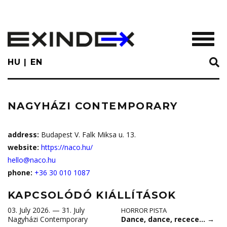
Skip
to
main
TOGGL
content
HU
EN
NAGYHÁZI CONTEMPORARY
address:
Budapest V. Falk Miksa u. 13.
website:
https://naco.hu/
hello@naco.hu
phone:
+36 30 010 1087
KAPCSOLÓDÓ KIÁLLÍTÁSOK
03. July 2026. — 31. July
HORROR PISTA
Dance, dance, recece…
→
Nagyházi Contemporary