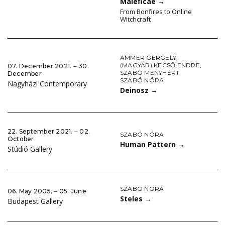
Maleficae
→
From Bonfires to Online
Witchcraft
ÁMMER GERGELY
,
(MAGYAR) KECSŐ ENDRE
,
07. December 2021. ‒ 30.
SZABÓ MENYHÉRT
,
December
SZABÓ NÓRA
Nagyházi Contemporary
Deinosz
→
22. September 2021. ‒ 02.
SZABÓ NÓRA
October
Human Pattern
→
Stúdió Gallery
SZABÓ NÓRA
06. May 2005. ‒ 05. June
Steles
→
Budapest Gallery