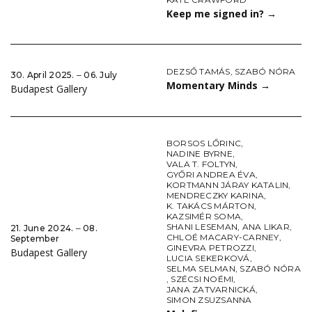
Keep me signed in?
→
DEZSŐ TAMÁS
,
SZABÓ NÓRA
30. April 2025. ‒ 06. July
Momentary Minds
→
Budapest Gallery
BORSOS LŐRINC
,
NADINE BYRNE
,
VALA T. FOLTYN
,
GYŐRI ANDREA ÉVA
,
KORTMANN JÁRAY KATALIN
,
MENDRECZKY KARINA
,
K. TAKÁCS MÁRTON
,
KAZSIMÉR SOMA
,
SHANI LESEMAN
,
ANA LIKAR
,
21. June 2024. ‒ 08.
CHLOÉ MACARY-CARNEY
,
September
GINEVRA PETROZZI
,
Budapest Gallery
LUCIA SEKERKOVÁ
,
SELMA SELMAN
,
SZABÓ NÓRA
,
SZÉCSI NOÉMI
,
JANA ZATVARNICKÁ
,
SIMON ZSUZSANNA