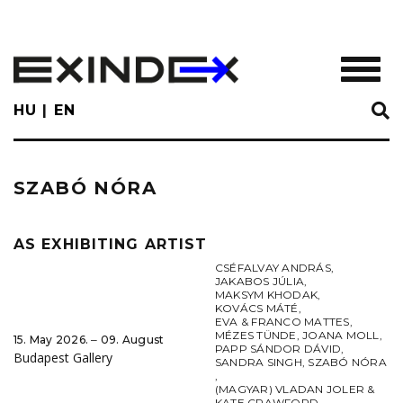
Skip
to
main
TOGGL
content
HU
EN
SZABÓ NÓRA
AS EXHIBITING ARTIST
CSÉFALVAY ANDRÁS
,
JAKABOS JÚLIA
,
MAKSYM KHODAK
,
KOVÁCS MÁTÉ
,
EVA & FRANCO MATTES
,
MÉZES TÜNDE
,
JOANA MOLL
,
15. May 2026. ‒ 09. August
PAPP SÁNDOR DÁVID
,
Budapest Gallery
SANDRA SINGH
,
SZABÓ NÓRA
,
(MAGYAR) VLADAN JOLER &
KATE CRAWFORD