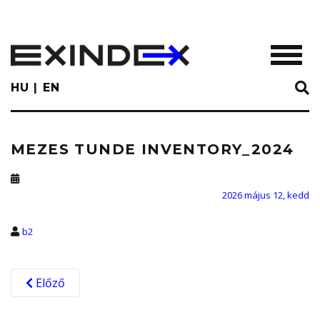
Skip
to
main
TOGGL
content
HU
EN
MEZES TUNDE INVENTORY_2024
2026 május 12, kedd
b2
Előző