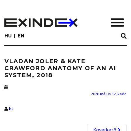
Skip
to
main
TOGGL
content
HU
EN
VLADAN JOLER & KATE
CRAWFORD ANATOMY OF AN AI
SYSTEM, 2018
2026 május 12, kedd
b2
Következő