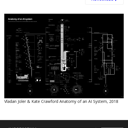
Vladan Joler & Kate Crawford Anatomy of an AI System, 2018