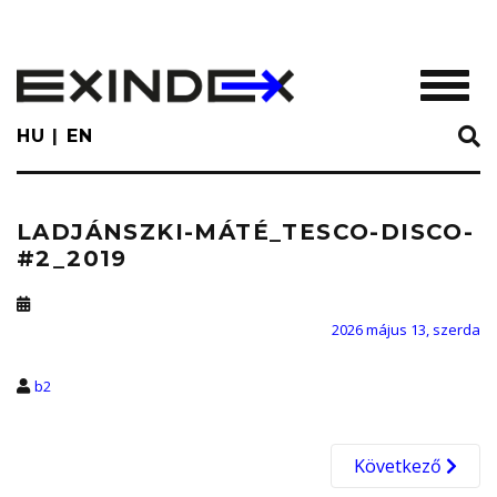
Skip
to
main
TOGGL
content
HU
EN
LADJÁNSZKI-MÁTÉ_TESCO-DISCO-
#2_2019
2026 május 13, szerda
b2
Következő