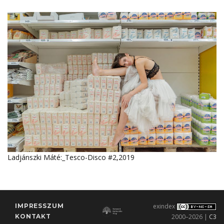
Ladjánszki Máté:_Tesco-Disco #2,2019
IMPRESSZUM
exindex
KONTAKT
2000–2026 |
C3