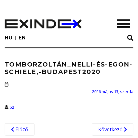
Skip
to
main
TOGGL
content
HU
EN
TOMBORZOLTÁN_NELLI-ÉS-EGON-
SCHIELE,-BUDAPEST2020
2026 május 13, szerda
b2
Előző
Következő