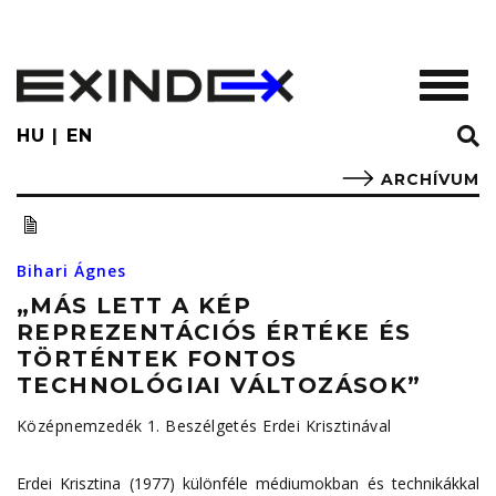
Skip
to
main
TOGGL
content
HU
EN
ARCHÍVUM
Bihari Ágnes
„MÁS LETT A KÉP
REPREZENTÁCIÓS ÉRTÉKE ÉS
TÖRTÉNTEK FONTOS
TECHNOLÓGIAI VÁLTOZÁSOK”
Középnemzedék 1. Beszélgetés Erdei Krisztinával
Erdei Krisztina (1977) különféle médiumokban és technikákkal