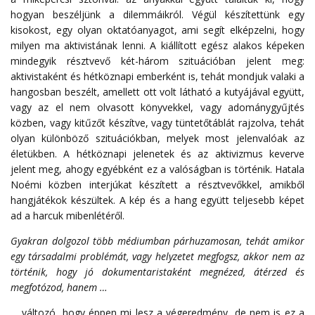
hogyan beszéljünk a dilemmáikról. Végül készítettünk egy
kisokost, egy olyan oktatóanyagot, ami segít elképzelni, hogy
milyen ma aktivistának lenni. A kiállított egész alakos képeken
mindegyik résztvevő két-három szituációban jelent meg:
aktivistaként és hétköznapi emberként is, tehát mondjuk valaki a
hangosban beszélt, amellett ott volt látható a kutyájával együtt,
vagy az el nem olvasott könyvekkel, vagy adománygyűjtés
közben, vagy kitűzőt készítve, vagy tüntetőtáblát rajzolva, tehát
olyan különböző szituációkban, melyek most jelenvalóak az
életükben. A hétköznapi jelenetek és az aktivizmus keverve
jelent meg, ahogy egyébként ez a valóságban is történik. Hatala
Noémi közben interjúkat készített a résztvevőkkel, amikből
hangjátékok készültek. A kép és a hang együtt teljesebb képet
ad a harcuk mibenlétéről.
Gyakran dolgozol több médiumban párhuzamosan, tehát amikor
egy társadalmi problémát, vagy helyzetet megfogsz, akkor nem az
történik, hogy jó dokumentaristaként megnézed, átérzed és
megfotózod, hanem …
… változó, hogy éppen mi lesz a végeredmény, de nem is ez a