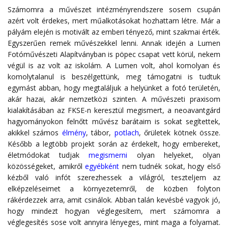
Számomra a művészet intézményrendszere sosem csupán
azért volt érdekes, mert műalkotásokat hozhattam létre. Már a
pályám elején is motivált az emberi tényező, mint szakmai érték.
Egyszerűen remek művészekkel lenni. Annak idején a Lumen
Fotóművészeti Alapítványban is pöpec csapat vett körül, nekem
végül is az volt az iskolám. A Lumen volt, ahol komolyan és
komolytalanul is beszélgettünk, meg támogatni is tudtuk
egymást abban, hogy megtaláljuk a helyünket a fotó területén,
akár hazai, akár nemzetközi szinten. A művészeti praxisom
kialakításában az FKSE-n keresztül megismert, a neoavantgárd
hagyományokon felnőtt művész barátaim is sokat segítettek,
akikkel számos
élmény
, tábor,
potlach
, őrületek kötnek össze.
Később a legtöbb projekt során az érdekelt, hogy embereket,
életmódokat tudjak
megismerni
olyan helyeket, olyan
közösségeket, amikről
egyébként
nem tudnék sokat, hogy első
kézből való infót szerezhessek a világról, teszteljem az
elképzeléseimet a környezetemről, de közben folyton
rákérdezzek arra, amit csinálok. Abban talán kevésbé vagyok jó,
hogy mindezt hogyan véglegesítem, mert számomra a
véglegesítés sose volt annyira lényeges, mint maga a folyamat.