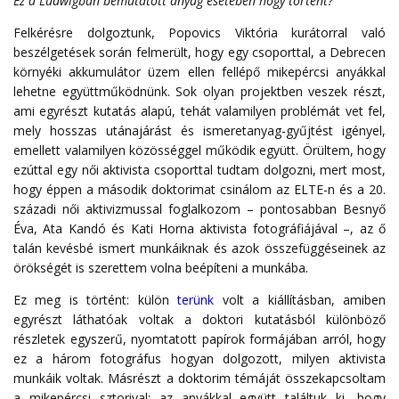
Ez a Ludwigban bemutatott anyag esetében hogy történt?
Felkérésre dolgoztunk, Popovics Viktória kurátorral való
beszélgetések során felmerült, hogy egy csoporttal, a Debrecen
környéki akkumulátor üzem ellen fellépő mikepércsi anyákkal
lehetne együttműködnünk. Sok olyan projektben veszek részt,
ami egyrészt kutatás alapú, tehát valamilyen problémát vet fel,
mely hosszas utánajárást és ismeretanyag-gyűjtést igényel,
emellett valamilyen közösséggel működik együtt. Örültem, hogy
ezúttal egy női aktivista csoporttal tudtam dolgozni, mert most,
hogy éppen a második doktorimat csinálom az ELTE-n és a 20.
századi női aktivizmussal foglalkozom – pontosabban Besnyő
Éva, Ata Kandó és Kati Horna aktivista fotográfiájával –, az ő
talán kevésbé ismert munkáiknak és azok összefüggéseinek az
örökségét is szerettem volna beépíteni a munkába.
Ez meg is történt: külön
terünk
volt a kiállításban, amiben
egyrészt láthatóak voltak a doktori kutatásból különböző
részletek egyszerű, nyomtatott papírok formájában arról, hogy
ez a három fotográfus hogyan dolgozott, milyen aktivista
munkáik voltak. Másrészt a doktorim témáját összekapcsoltam
a mikepércsi sztorival: az anyákkal együtt találtuk ki, hogy