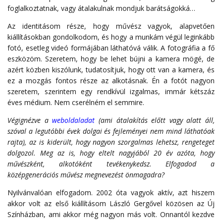
foglalkoztatnak, vagy átalakulnak mondjuk barátságokká…
Az identitásom része, hogy művész vagyok, alapvetően
kiállításokban gondolkodom, és hogy a munkám végül leginkább
fotó, esetleg videó formájában láthatóvá válik. A fotográfia a fő
eszközöm. Szeretem, hogy be lehet bújni a kamera mögé, de
azért közben kiszólunk, tudatosítjuk, hogy ott van a kamera, és
ez a mozgás fontos része az alkotásnak. Én a fotót nagyon
szeretem, szerintem egy rendkívül izgalmas, immár kétszáz
éves médium. Nem cserélném el semmire.
Végignézve a
weboldaladat
(ami átalakítás előtt vagy alatt áll,
szóval a legutóbbi évek dolgai és fejleményei nem mind láthatóak
rajta), az is kiderült, hogy nagyon szorgalmas lehetsz, rengeteget
dolgozol. Meg az is, hogy eltelt nagyjából 20 év azóta, hogy
művészként, alkotóként tevékenykedsz. Elfogadod a
középgenerációs művész megnevezést önmagadra?
Nyilvánvalóan elfogadom. 2002 óta vagyok aktív, azt hiszem
akkor volt az első kiállításom László Gergővel közösen az Új
Színházban, ami akkor még nagyon más volt. Onnantól kezdve