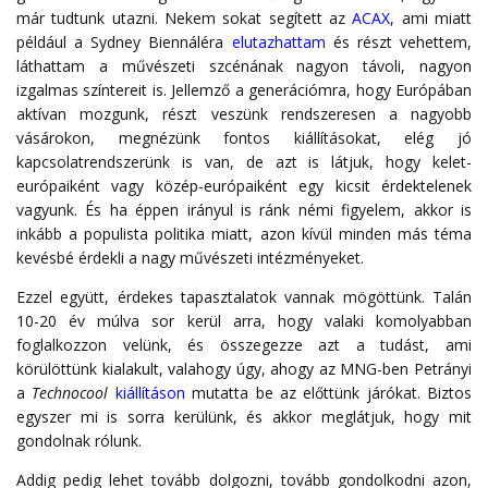
már tudtunk utazni. Nekem sokat segített az
ACAX
, ami miatt
például a Sydney Biennáléra
elutazhattam
és részt vehettem,
láthattam a művészeti szcénának nagyon távoli, nagyon
izgalmas színtereit is. Jellemző a generációmra, hogy Európában
aktívan mozgunk, részt veszünk rendszeresen a nagyobb
vásárokon, megnézünk fontos kiállításokat, elég jó
kapcsolatrendszerünk is van, de azt is látjuk, hogy kelet-
európaiként vagy közép-európaiként egy kicsit érdektelenek
vagyunk. És ha éppen irányul is ránk némi figyelem, akkor is
inkább a populista politika miatt, azon kívül minden más téma
kevésbé érdekli a nagy művészeti intézményeket.
Ezzel együtt, érdekes tapasztalatok vannak mögöttünk. Talán
10-20 év múlva sor kerül arra, hogy valaki komolyabban
foglalkozzon velünk, és összegezze azt a tudást, ami
körülöttünk kialakult, valahogy úgy, ahogy az MNG-ben Petrányi
a
Technocool
kiállításon
mutatta be az előttünk járókat. Biztos
egyszer mi is sorra kerülünk, és akkor meglátjuk, hogy mit
gondolnak rólunk.
Addig pedig lehet tovább dolgozni, tovább gondolkodni azon,