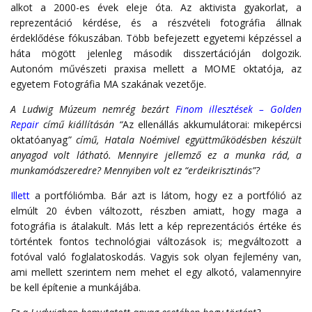
alkot a 2000-es évek eleje óta. Az aktivista gyakorlat, a
reprezentáció kérdése, és a részvételi fotográfia állnak
érdeklődése fókuszában. Több befejezett egyetemi képzéssel a
háta mögött jelenleg második disszertációján dolgozik.
Autonóm művészeti praxisa mellett a MOME oktatója, az
egyetem Fotográfia MA szakának vezetője.
A Ludwig Múzeum nemrég bezárt
Finom illesztések – Golden
Repair
című kiállításán “
Az ellenállás akkumulátorai: mikepércsi
oktatóanyag
” című, Hatala Noémivel együttműködésben készült
anyagod volt látható. Mennyire jellemző ez a munka rád, a
munkamódszeredre? Mennyiben volt ez “erdeikrisztinás”?
Illett
a portfóliómba. Bár azt is látom, hogy ez a portfólió az
elmúlt 20 évben változott, részben amiatt, hogy maga a
fotográfia is átalakult. Más lett a kép reprezentációs értéke és
történtek fontos technológiai változások is; megváltozott a
fotóval való foglalatoskodás. Vagyis sok olyan fejlemény van,
ami mellett szerintem nem mehet el egy alkotó, valamennyire
be kell építenie a munkájába.