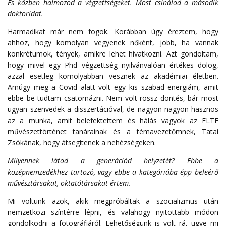
És közben halmozod a végzettségeket. Most csinálod a második
doktoridat.
Harmadikat már nem fogok. Korábban úgy éreztem, hogy
ahhoz, hogy komolyan vegyenek nőként, jobb, ha vannak
konkrétumok, tények, amikre lehet hivatkozni. Azt gondoltam,
hogy mivel egy Phd végzettség nyilvánvalóan értékes dolog,
azzal esetleg komolyabban vesznek az akadémiai életben.
Amúgy meg a Covid alatt volt egy kis szabad energiám, amit
ebbe be tudtam csatornázni. Nem volt rossz döntés, bár most
ugyan szenvedek a disszertációval, de nagyon-nagyon hasznos
az a munka, amit belefektettem és hálás vagyok az ELTE
művészettörténet tanárainak és a témavezetőmnek, Tatai
Zsókának, hogy átsegítenek a nehézségeken.
Milyennek látod a generációd helyzetét? Ebbe a
középnemzedékhez tartozó, vagy ebbe a kategóriába épp beleérő
művésztársakat, oktatótársakat értem.
Mi voltunk azok, akik megpróbáltak a szocializmus után
nemzetközi színtérre lépni, és valahogy nyitottabb módon
gondolkodni a fotográfiáról. Lehetőségünk is volt rá, ugye mi