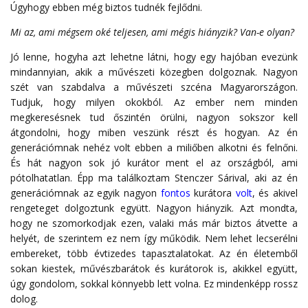
Úgyhogy ebben még biztos tudnék fejlődni.
Mi az, ami mégsem oké teljesen, ami mégis hiányzik? Van-e olyan?
Jó lenne, hogyha azt lehetne látni, hogy egy hajóban evezünk
mindannyian, akik a művészeti közegben dolgoznak. Nagyon
szét van szabdalva a művészeti szcéna Magyarországon.
Tudjuk, hogy milyen okokból. Az ember nem minden
megkeresésnek tud őszintén örülni, nagyon sokszor kell
átgondolni, hogy miben veszünk részt és hogyan. Az én
generációmnak nehéz volt ebben a miliőben alkotni és felnőni.
És hát nagyon sok jó kurátor ment el az országból, ami
pótolhatatlan. Épp ma találkoztam Stenczer Sárival, aki az én
generációmnak az egyik nagyon
fontos
kurátora
volt
, és akivel
rengeteget dolgoztunk együtt. Nagyon hiányzik. Azt mondta,
hogy ne szomorkodjak ezen, valaki más már biztos átvette a
helyét, de szerintem ez nem így működik. Nem lehet lecserélni
embereket, több évtizedes tapasztalatokat. Az én életemből
sokan kiestek, művészbarátok és kurátorok is, akikkel együtt,
úgy gondolom, sokkal könnyebb lett volna. Ez mindenképp rossz
dolog.