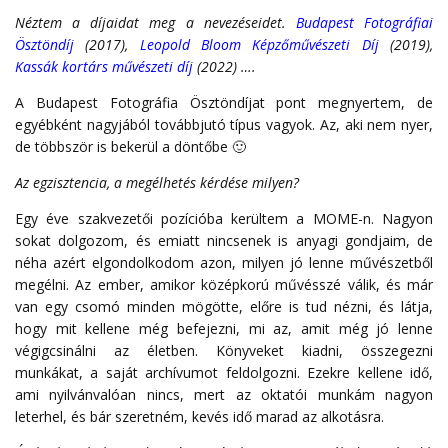
Néztem a díjaidat meg a nevezéseidet.
Budapest Fotográfiai
Ösztöndíj
(2017),
Leopold Bloom Képzőművészeti Díj
(2019),
Kassák kortárs művészeti díj
(2022) ….
A Budapest Fotográfia Ösztöndíjat pont megnyertem, de
egyébként nagyjából továbbjutó típus vagyok. Az, aki nem nyer,
de többször is bekerül a döntőbe 🙂
Az egzisztencia, a megélhetés kérdése milyen?
Egy éve szakvezetői pozícióba kerültem a MOME-n. Nagyon
sokat dolgozom, és emiatt nincsenek is anyagi gondjaim, de
néha azért elgondolkodom azon, milyen jó lenne művészetből
megélni. Az ember, amikor középkorú művésszé válik, és már
van egy csomó minden mögötte, előre is tud nézni, és látja,
hogy mit kellene még befejezni, mi az, amit még jó lenne
végigcsinálni az életben. Könyveket kiadni, összegezni
munkákat, a saját archívumot feldolgozni. Ezekre kellene idő,
ami nyilvánvalóan nincs, mert az oktatói munkám nagyon
leterhel, és bár szeretném, kevés idő marad az alkotásra.