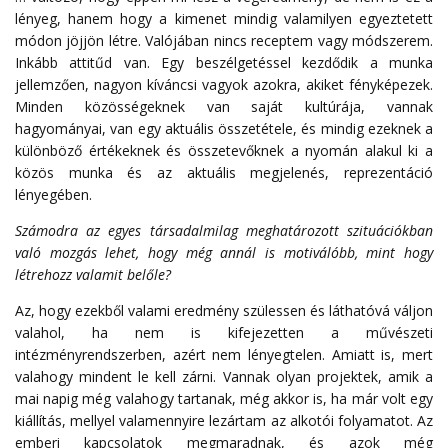
lényeg, hanem hogy a kimenet mindig valamilyen egyeztetett
módon jöjjön létre. Valójában nincs receptem vagy módszerem.
Inkább attitűd van. Egy beszélgetéssel kezdődik a munka
jellemzően, nagyon kíváncsi vagyok azokra, akiket fényképezek.
Minden közösségeknek van saját kultúrája, vannak
hagyományai, van egy aktuális összetétele, és mindig ezeknek a
különböző értékeknek és összetevőknek a nyomán alakul ki a
közös munka és az aktuális megjelenés, reprezentáció
lényegében.
Számodra az egyes társadalmilag meghatározott szituációkban
való mozgás lehet, hogy még annál is motiválóbb, mint hogy
létrehozz valamit belőle?
Az, hogy ezekből valami eredmény szülessen és láthatóvá váljon
valahol, ha nem is kifejezetten a művészeti
intézményrendszerben, azért nem lényegtelen. Amiatt is, mert
valahogy mindent le kell zárni. Vannak olyan projektek, amik a
mai napig még valahogy tartanak, még akkor is, ha már volt egy
kiállítás, mellyel valamennyire lezártam az alkotói folyamatot. Az
emberi kapcsolatok megmaradnak, és azok még