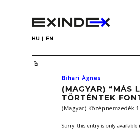
Skip
to
main
content
HU
EN
Bihari Ágnes
(MAGYAR) “MÁS 
TÖRTÉNTEK FON
(Magyar) Középnemzedék 1. 
Sorry, this entry is only available